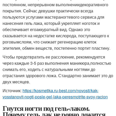
постоянном, непрерывном выполнениидекоративного
покрытия. Сейчас девушки практически всегда
пользуются услугами мастераногтевого сервиса для
нанесения гель лака, который укрепляет ноготок и
обеспечивает егоаккуратный вид. Однако это
сказывается на недостатке кислорода, поступающего к
роговымслоям, что снижает регенерацию клеток
эпителия, обмен веществ, постепенно портит пластину.
Чтобы предотвратить ее расслоение, рекомендуется
через каждые 3-5 раз выполнения маникюра,полностью
снимать его, ходить с натуральными ногтями до
отрастания здорового ложа. Стандартно занимает это до
двух месяцев.
Источник:
https://kosmetika.ru-best.com/novosti/kak-
vosstanovit-nogti-posle-gel-laka-peresmotrite-svoy-racion
Гнутся ногти под гель-лаком.
Почему гель лак не ровно ложится