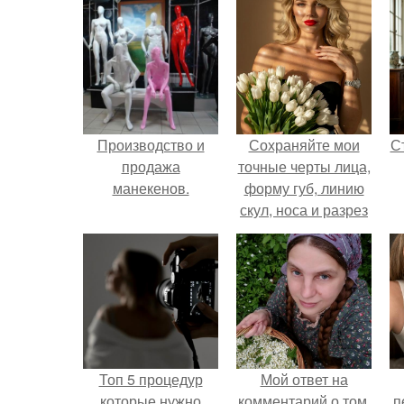
Производство и
Сохраняйте мои
С
продажа
точные черты лица,
манекенов.
форму губ, линию
скул, носа и разрез
глаз.
э
Топ 5 процедур
Мой ответ на
которые нужно
комментарий о том,
п