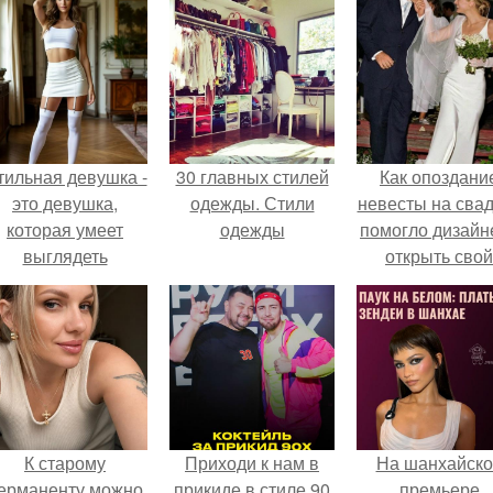
тильная девушка -
30 главных стилей
Как опоздани
это девушка,
одежды. Стили
невесты на сва
которая умеет
одежды
помогло дизайн
выглядеть
открыть свой
привлекательно и
бренд.
легантно в любои
ситуации.
К старому
Приходи к нам в
На шанхайско
ерманенту можно
прикиде в стиле 90
премьере