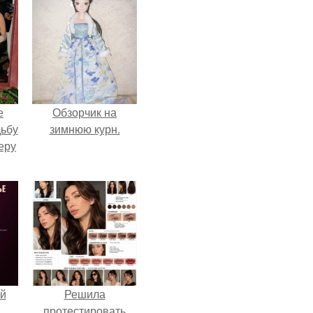
е
Обзорчик на
дьбу
зимнюю курн.
еру
й
Решила
протестировать