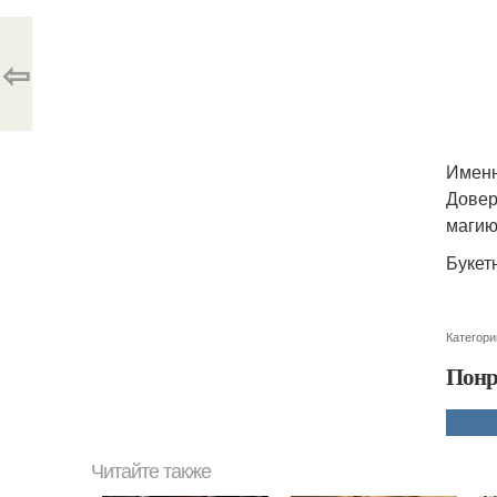
⇦
Именн
Довер
магию
Букет
Категори
Понр
Читайте также