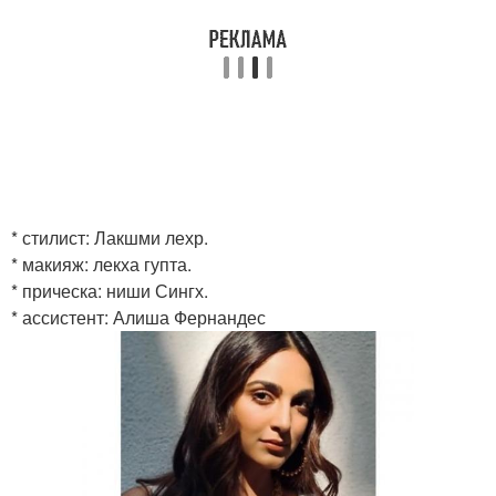
* стилист: Лакшми лехр.
* макияж: лекха гупта.
* прическа: ниши Сингх.
* ассистент: Алиша Фернандес