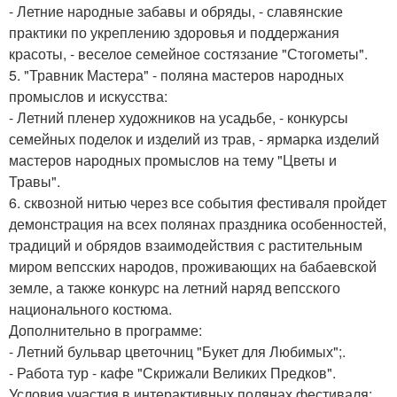
- Летние народные забавы и обряды, - славянские
практики по укреплению здоровья и поддержания
красоты, - веселое семейное состязание "Стогометы".
5. "Травник Мастера" - поляна мастеров народных
промыслов и искусства:
- Летний пленер художников на усадьбе, - конкурсы
семейных поделок и изделий из трав, - ярмарка изделий
мастеров народных промыслов на тему "Цветы и
Травы".
6. сквозной нитью через все события фестиваля пройдет
демонстрация на всех полянах праздника особенностей,
традиций и обрядов взаимодействия с растительным
миром вепсских народов, проживающих на бабаевской
земле, а также конкурс на летний наряд вепсского
национального костюма.
Дополнительно в программе:
- Летний бульвар цветочниц "Букет для Любимых";.
- Работа тур - кафе "Скрижали Великих Предков".
Условия участия в интерактивных полянах фестиваля: