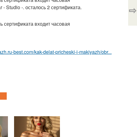
⇨
 Studio -. осталось 2 сертификата.
ть сертификата входит часовая
azh.ru-best.com/kak-delat-pricheski-i-makiyazh/obr...