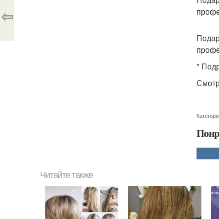
⇦
профе
Подар
профе
* Под
Смотр
Категори
Понр
Читайте также