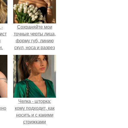
 -
Сохраняйте мои
ист
точные черты лица,
м
форму губ, линию
и.
скул, носа и разрез
глаз.
Челка - шторка:
жно
кому подходит, как
носить и с какими
стрижками