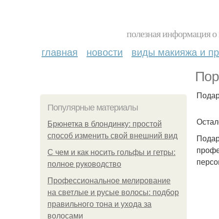
полезная информация о 
главная
новости
виды макияжа и пр
Пор
Подар
Популярные материалы
Остал
Брюнетка в блондинку: простой
способ изменить свой внешний вид
Подар
профе
С чем и как носить гольфы и гетры:
персо
полное руководство
Профессиональное мелирование
на светлые и русые волосы: подбор
правильного тона и ухода за
волосами