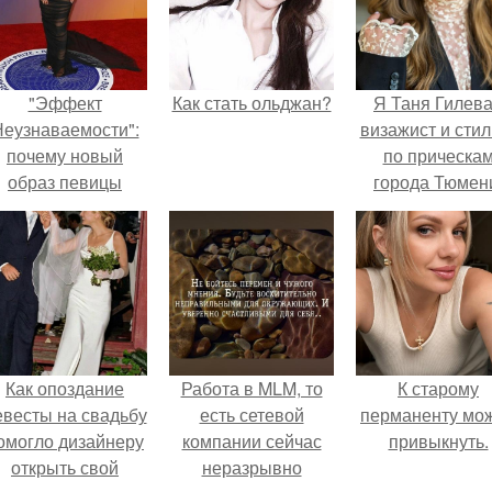
"Эффект
Как стать ольджан?
Я Таня Гилева
еузнаваемости":
визажист и стил
почему новый
по прическа
образ певицы
города Тюмен
вызвал споры о
гранях
возможного?
Как опоздание
Работа в MLM, то
К старому
евесты на свадьбу
есть сетевой
перманенту мо
омогло дизайнеру
компании сейчас
привыкнуть.
открыть свой
неразрывно