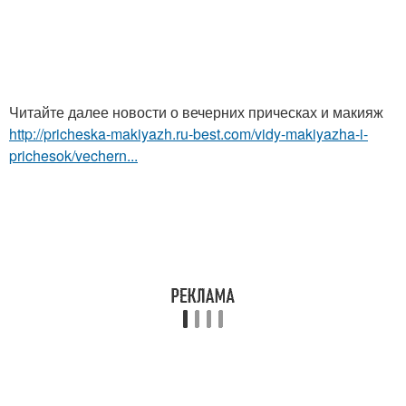
Читайте далее новости о вечерних прическах и макияж
http://pricheska-makiyazh.ru-best.com/vidy-makiyazha-i-
prichesok/vechern...