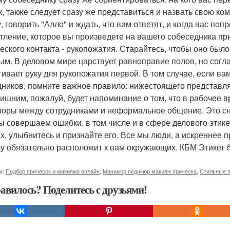
к, также следует сразу же представиться и назвать свою к
, говорить "Алло" и ждать, что вам ответят, и когда вас поп
тление, которое вы произведете на вашего собеседника при
еского контакта - рукопожатия. Старайтесь, чтобы оно был
ым. В деловом мире царствует равноправие полов, но сог
гивает руку для рукопожатия первой. В том случае, если в
дников, помните важное правило: нижестоящего представл
лишним, пожалуй, будет напоминание о том, что в рабочее
воры между сотрудниками и неформальное общение. Это с
ы совершаем ошибки, в том числе и в сфере делового этике
х, улыбнитесь и признайте его. Все мы люди, а искреннее 
у обязательно расположит к вам окружающих. КБМ Этикет б
и:
Подбор причесок и макияжа онлайн
,
Маникюр педикюр макияж прическа
,
Стильные п
авилось? Поделитесь с друзьями!