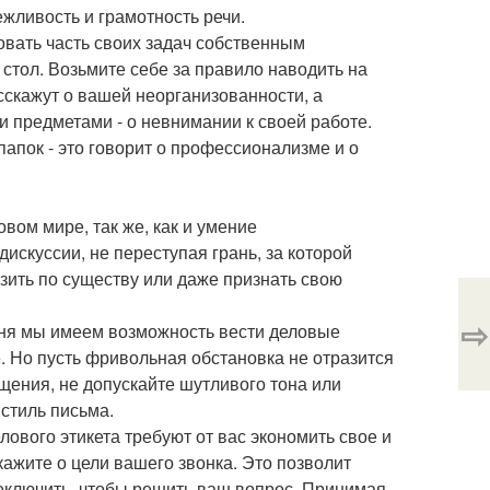
жливость и грамотность речи.
овать часть своих задач собственным
 стол. Возьмите себе за правило наводить на
сскажут о вашей неорганизованности, а
 предметами - о невнимании к своей работе.
папок - это говорит о профессионализме и о
вом мире, так же, как и умение
дискуссии, не переступая грань, за которой
зить по существу или даже признать свою
⇨
дня мы имеем возможность вести деловые
 Но пусть фривольная обстановка не отразится
ения, не допускайте шутливого тона или
стиль письма.
ового этикета требуют от вас экономить свое и
кажите о цели вашего звонка. Это позволит
реключить, чтобы решить ваш вопрос. Принимая