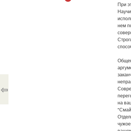
При э
Научи
испол
нем п
совер
Строг
спосо
Общен
аргум
закан
непра
⇦
Совре
перег
на ва
"Смай
Отдел
чужое
вашем