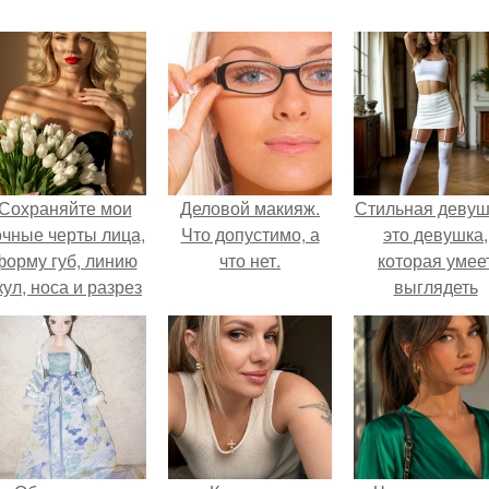
Сохраняйте мои
Деловой макияж.
Стильная девуш
очные черты лица,
Что допустимо, а
это девушка,
форму губ, линию
что нет.
которая умее
кул, носа и разрез
выглядеть
глаз.
привлекательн
элегантно в лю
ситуации.