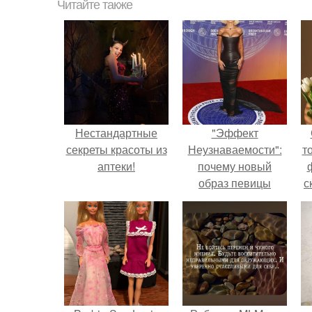
Читайте также
Нестандартные
"Эффект
секреты красоты из
Неузнаваемости":
т
аптеки!
почему новый
образ певицы
с
вызвал споры о
гранях
возможного?