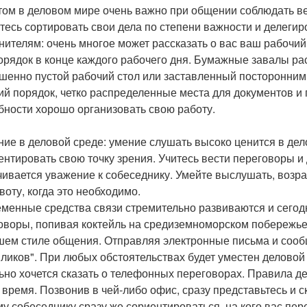
том в деловом мире очень важно при общении соблюдать ве
тесь сортировать свои дела по степени важности и делегир
нителям: очень многое может рассказать о вас ваш рабочий
орядок в конце каждого рабочего дня. Бумажные завалы ра
шенно пустой рабочий стол или заставленный посторонними
ий порядок, четко распределенные места для документов и 
бности хорошо организовать свою работу.
ие в деловой среде: умение слушать высоко ценится в дело
ентировать свою точку зрения. Учитесь вести переговоры и 
чивается уважение к собеседнику. Умейте выслушать, возра
воту, когда это необходимо.
менные средства связи стремительно развиваются и сего
оворы, попивая коктейль на средиземноморском побережье.
шем стиле общения. Отправляя электронные письма и сообщ
ликов". При любых обстоятельствах будет уместен деловой 
ьно хочется сказать о телефонных переговорах. Правила дел
 время. Позвонив в чей-либо офис, сразу представьтесь и с
у собеседнику сразу же сориентироваться, на кого вас пе