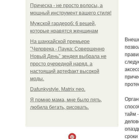
Прическа - не просто волосы, а
мощный инструмент вашего стиля!
Мужской гардероб: 6 вещей,
которые нравятся женщинам
Внешн
На шанхайской премьере
позво
"Человека - Паука: Совершенно
прави
Новый День" зендея выбрала не
следу
просто очередной наряд, а
аксес
настоящий артефакт высокой
приче
моды.
проте
Dafunkystyle. Matrix neo.
Орган
Я помню мама, мне было пять,
спосо
любила бегать, рисовать.
тайм 
делов
опазд
сроки