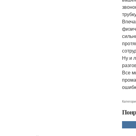
звоно
трубку
Впеча
физич
сильн
протя
сотру
Ну и 
разго
Все м
прома
ошибк
Категори
Понр