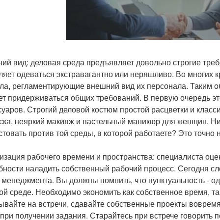
ий вид: деловая среда предъявляет довольно строгие требо
ляет одеваться экстравагантно или неряшливо. Во многих
ла, регламентирующие внешний вид их персонала. Таким об
ет придерживаться общих требований. В первую очередь эт
суаров. Строгий деловой костюм простой расцветки и класс
ска, неяркий макияж и пастельный маникюр для женщин. Ни
стовать против той среды, в которой работаете? Это точно 
изация рабочего времени и пространства: специалиста оцен
бности наладить собственный рабочий процесс. Сегодня сл
- менеджмента. Вы должны помнить, что пунктуальность - од
ой среде. Необходимо экономить как собственное время, т
ывайте на встречи, сдавайте собственные проекты вовремя
 при получении задания. Старайтесь при встрече говорить п