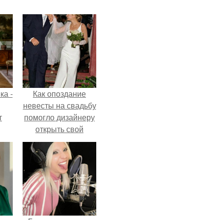
ка -
Как опоздание
невесты на свадьбу
т
помогло дизайнеру
открыть свой
о и
бренд.
бои