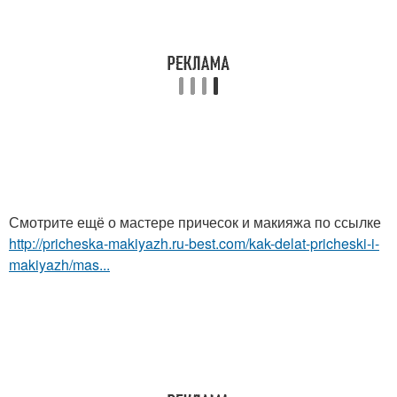
Смотрите ещё о мастере причесок и макияжа по ссылке
http://pricheska-makiyazh.ru-best.com/kak-delat-pricheski-i-
makiyazh/mas...