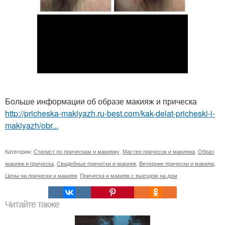
Больше информации об образе макияж и прическа
http://pricheska-makiyazh.ru-best.com/kak-delat-pricheski-i-
makiyazh/obr...
Категории:
Стилист по прическам и макияжу
,
Мастер причесок и макияжа
,
Образ
макияж и прическа
,
Свадебные прически и макияж
,
Вечерние прически и макияж
,
Цены на прически и макияж
,
Прическа и макияж с выездом на дом
Читайте также