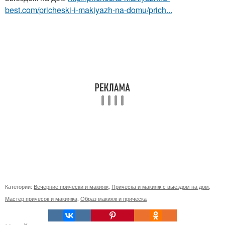
best.com/pricheski-i-makiyazh-na-domu/prich...
Категории:
Вечерние прически и макияж
,
Прическа и макияж с выездом на дом
,
Мастер причесок и макияжа
,
Образ макияж и прическа