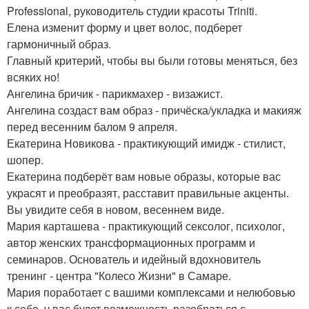
Professional, руководитель студии красоты Triniti.
Елена изменит форму и цвет волос, подберет
гармоничный образ.
Главный критерий, чтобы вы были готовы меняться, без
всяких но!
Ангелина бричик - парикмахер - визажист.
Ангелина создаст вам образ - причёска/укладка и макияж
перед весенним балом 9 апреля.
Екатерина Новикова - практикующий имидж - стилист,
шопер.
Екатерина подберёт вам новые образы, которые вас
украсят и преобразят, расставит правильные акценты.
Вы увидите себя в новом, весеннем виде.
Мария карташева - практикующий сексолог, психолог,
автор женских трансформационных программ и
семинаров. Основатель и идейный вдохновитель
тренинг - центра "Колесо Жизни" в Самаре.
Мария поработает с вашими комплексами и нелюбовью
к себе, у вас будет возможность разобраться с