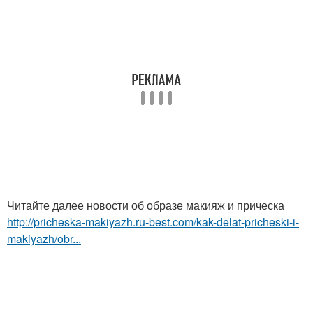
Читайте далее новости об образе макияж и прическа
http://pricheska-makiyazh.ru-best.com/kak-delat-pricheski-i-
makiyazh/obr...