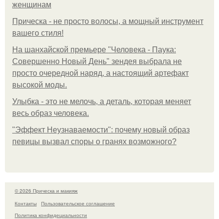
женщинам
Прическа - не просто волосы, а мощный инструмент
вашего стиля!
На шанхайской премьере "Человека - Паука:
Совершенно Новый День" зендея выбрала не
просто очередной наряд, а настоящий артефакт
высокой моды.
Улыбка - это не мелочь, а деталь, которая меняет
весь образ человека.
"Эффект Неузнаваемости": почему новый образ
певицы вызвал споры о гранях возможного?
© 2026 Прическа и макияж
Контакты
Пользовательское соглашение
Политика конфидециальности