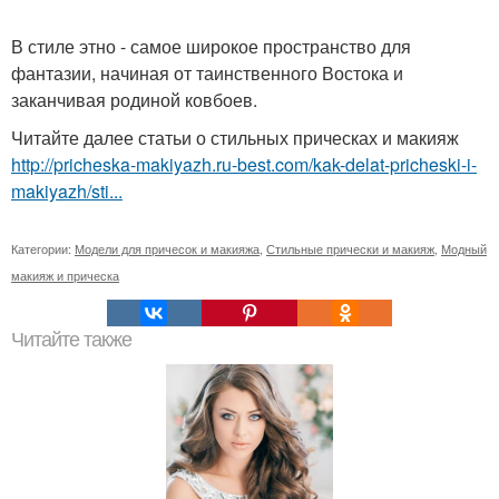
В стиле этно - самое широкое пространство для
фантазии, начиная от таинственного Востока и
заканчивая родиной ковбоев.
Читайте далее статьи о стильных прическах и макияж
http://pricheska-makiyazh.ru-best.com/kak-delat-pricheski-i-
makiyazh/sti...
Категории:
Модели для причесок и макияжа
,
Стильные прически и макияж
,
Модный
макияж и прическа
Читайте также