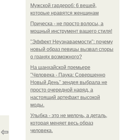
Мужской гардероб: 6 вещей,
которые нравятся женщинам
Прическа - не просто волосы, а
мощный инструмент вашего стиля!
"Эффект Неузнаваемости": почему
новый образ певицы вызвал споры
о гранях возможного?
На шанхайской премьере
"Человека - Паука: Совершенно
Новый День" зендея выбрала не
просто очередной наряд, а
настоящий артефакт высокой
моды.
Улыбка - это не мелочь, а деталь,
которая меняет весь образ
⇦
человека.