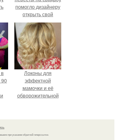
ть
помогло дизайнеру
открыть свой
бренд.
 в
Локоны для
 90
эффектной
мамочки и её
ки
обворожительной
дочурки.
язь
решено при указании обратной гиперссылки.