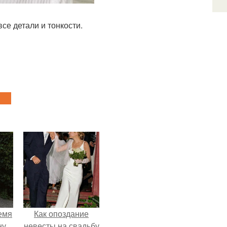
се детали и тонкости.
емя
Как опоздание
ну
невесты на свадьбу