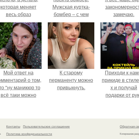
которая меняет
Мужская куртка-
закономернос
весь образ
бомбер – с чем
замечаю.
человека.
носится
Мой ответ на
К старому
Приходи к нам
омментарий о том,
перманенту можно
прикиде в стиле
то "ну маникюр то
привыкнуть.
х и получай
всё таки можно
подарки от ру
было бы сделать.
вверх!
Контакты
Пользовательское соглашение
Обратная св
Политика конфидециальности
а
Копирование раз