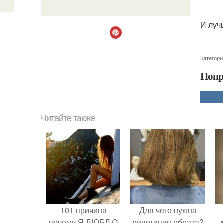
И луч
Категори
Понр
Читайте также
101 причина
Для чего нужна
почему Я ЛЮБЛЮ
репетиция образа?