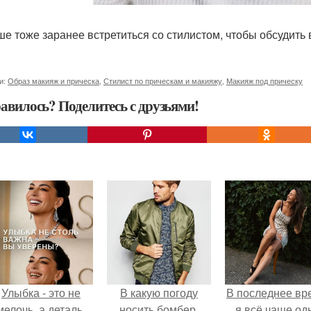
ше тоже заранее встретиться со стилистом, чтобы обсудить в
и:
Образ макияж и прическа
,
Стилист по прическам и макияжу
,
Макияж под прическу
авилось? Поделитесь с друзьями!
Улыбка - это не
В какую погоду
В последнее вр
мелочь, а деталь,
носить бомбер.
я всё чаще од