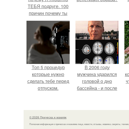
ТЕБЯ подруге. 100
причин почему ты
моя лучшая
подруга.
Топ 5 процедур
В 2006 году
которые нужно
мужчина ударился
к
сделать тебе перед
головой о дно
ч
отпуском.
бассейна - и после
этого его жизнь
изменилась самым
странным образом.
© 2026 Прическа и макияж
Полезная информация о прическах и макияже лица, новости, отзывы, новинки, секреты, техник