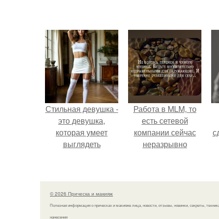
Стильная девушка -
Работа в MLM, то
это девушка,
есть сетевой
которая умеет
компании сейчас
с
выглядеть
неразрывно
привлекательно и
связана с создание
элегантно в любои
своего контента,
ситуации.
своей страницы в
соц сетях.
© 2026 Прическа и макияж
Полезная информация о прическах и макияже лица, новости, отзывы, новинки, секреты, техник
нанесения