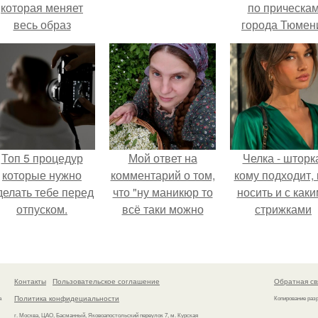
которая меняет
по прическа
весь образ
города Тюмен
человека.
Топ 5 процедур
Мой ответ на
Челка - шторк
которые нужно
комментарий о том,
кому подходит, 
делать тебе перед
что "ну маникюр то
носить и с как
отпуском.
всё таки можно
стрижками
было бы сделать.
сочетать.
Контакты
Пользовательское соглашение
Обратная св
Политика конфидециальности
а
Копирование раз
г. Москва, ЦАО, Басманный, Яковоапостольский переулок 7, м. Курская