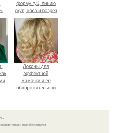
м
форму губ, линию
и.
скул, носа и разрез
глаз.
а:
Локоны для
как
эффектной
ими
мамочки и её
обворожительной
дочурки.
язь
решено при указании обратной гиперссылки.