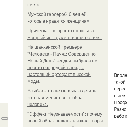
сетях.
Мужской гардероб: 6 вещей,
которые нравятся женщинам
Прическа - не просто волосы, а
мощный инструмент вашего стиля!
На шанхайской премьере
"Человека - Паука: Совершенно
Новый День" зендея выбрала не
просто очередной наряд, а
Вполн
настоящий артефакт высокой
такой
моды.
перел
Улыбка - это не мелочь, а деталь,
выгля
которая меняет весь образ
Профе
человека.
Разно
⇦
"Эффект Неузнаваемости": почему
работ
новый образ певицы вызвал споры