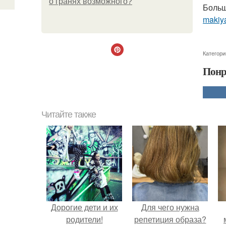
о гранях возможного?
Больш
makiya
Категори
Понр
Читайте также
Дорогие дети и их
Для чего нужна
родители!
репетиция образа?