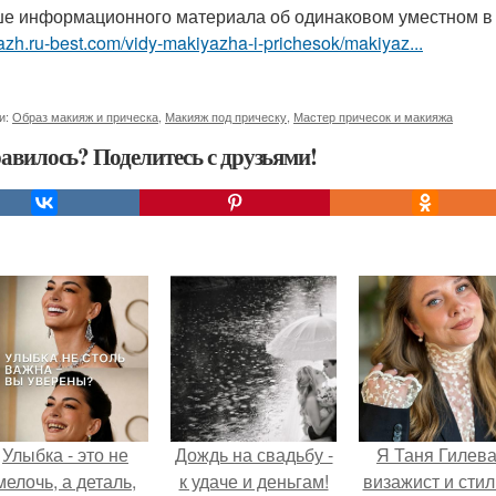
е информационного материала об одинаковом уместном в
zh.ru-best.com/vidy-makiyazha-i-prichesok/makiyaz...
и:
Образ макияж и прическа
,
Макияж под прическу
,
Мастер причесок и макияжа
авилось? Поделитесь с друзьями!
Улыбка - это не
Дождь на свадьбу -
Я Таня Гилева
мелочь, а деталь,
к удаче и деньгам!
визажист и стил