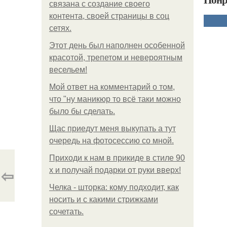
связана с создание своего
контента, своей страницы в соц
сетях.
Этот день был наполнен особенной
красотой, трепетом и невероятным
весельем!
Мой ответ на комментарий о том,
что "ну маникюр то всё таки можно
было бы сделать.
Щас приедут меня выкупать а тут
очередь на фотосессию со мной.
Приходи к нам в прикиде в стиле 90
⇦
х и получай подарки от руки вверх!
Челка - шторка: кому подходит, как
носить и с какими стрижками
сочетать.