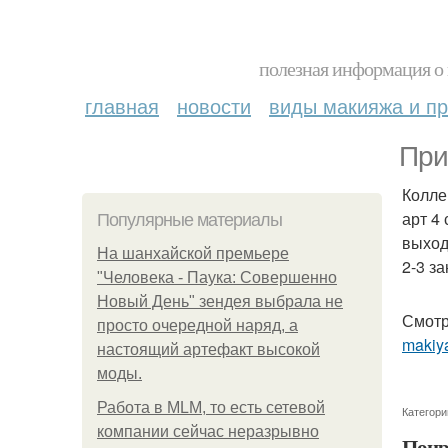
полезная информация о 
главная
новости
виды макияжа и пр
При
Колле
арт 4
Популярные материалы
выход
На шанхайской премьере
2-3 з
"Человека - Паука: Совершенно
Новый День" зендея выбрала не
Смотр
просто очередной наряд, а
makiya
настоящий артефакт высокой
моды.
Работа в MLM, то есть сетевой
Категори
компании сейчас неразрывно
Понр