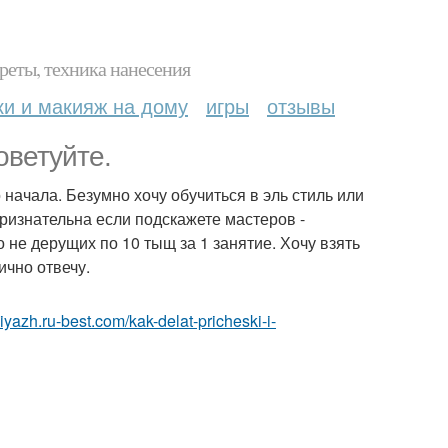
реты, техника нанесения
ки и макияж на дому
игры
отзывы
оветуйте.
начала. Безумно хочу обучиться в эль стиль или
 признательна если подскажете мастеров -
 не дерущих по 10 тыщ за 1 занятие. Хочу взять
ично отвечу.
iyazh.ru-best.com/kak-delat-pricheski-i-