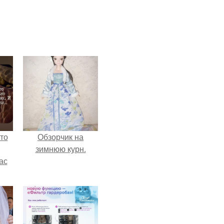
то
Обзорчик на
зимнюю курн.
ас
ние
а,
ы в