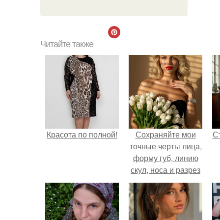
Читайте также
Красота по полной!
Сохраняйте мои
С
точные черты лица,
форму губ, линию
скул, носа и разрез
глаз.
э