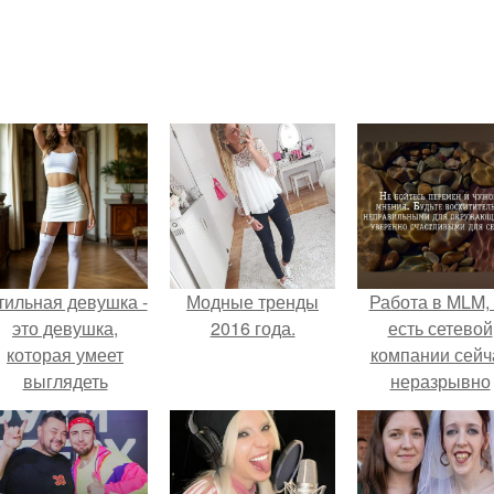
тильная девушка -
Модные тренды
Работа в MLM, 
это девушка,
2016 года.
есть сетевой
которая умеет
компании сейч
выглядеть
неразрывно
привлекательно и
связана с созда
легантно в любои
своего контент
ситуации.
своей страниц
соц сетях.