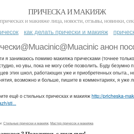
ПРИЧЕСКА И МАКИЯЖ
прическах и макияже лица, новости, отзывы, новинки, сек
ичесок
как делать прически и макияж
причес
чески@Muacinic@Muacinic анон пос
ги я занимаюсь помимо макияжа прическами (точнее только 
 студио, но увы, пока не могу себе позволить. Буду безумно
цев этих школ, работающих уже и приобретенных опыта., но
анятия, возможно и больше, пишите в комментариях, я уже л
ите ещё о стильных прическах и макияж
http://pricheska-mak
zh/sti...
и:
Стильные прически и макияж
,
Мастер причесок и макияжа
авилось? Поделитесь с друзьями!