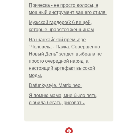
Прическа - не просто волосы, а
мощный инструмент вашего стиля!
Мужской гардероб: 6 вещей,
которые нравятся женщинам
На шанхайской премьере
"Человека - Паука: Совершенно
Новый День" зендея выбрала не
просто очередной наряд, а
настоящий артефакт высокой
моды.
Dafunkystyle. Matrix neo.
Я помню мама, мне было пять,
любила бегать, рисовать.