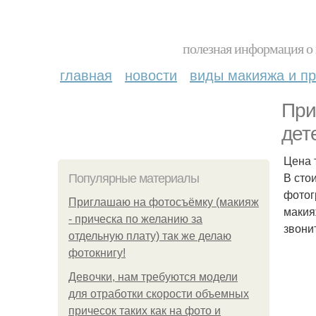
полезная информация о 
главная
новости
виды макияжа и пр
При
дет
Цена т
В сто
Популярные материалы
фотог
Приглашаю на фотосъёмку (макияж
макия
- прическа по желанию за
звони
отдельную плату) так же делаю
фотокнигу!
Девочки, нам требуются модели
для отработки скорости объемных
причесок таких как на фото и