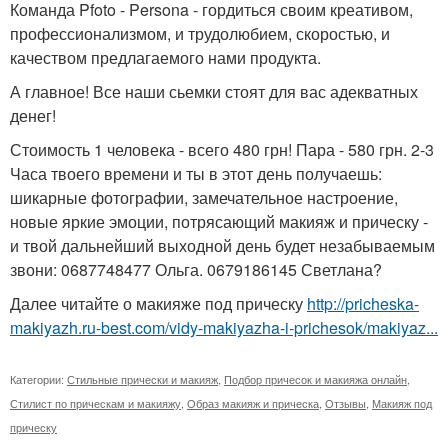
Команда Pfoto - Persona - гордиться своим креативом,
профессионализмом, и трудолюбием, скоростью, и
качеством предлагаемого нами продукта.
А главное! Все наши сьемки стоят для вас адекватных
денег!
Стоимость 1 человека - всего 480 грн! Пара - 580 грн. 2-3
Часа твоего времени и ты в этот день получаешь:
шикарные фотографии, замечательное настроение,
новые яркие эмоции, потрясающий макияж и прическу -
и твой дальнейший выходной день будет незабываемым
звони: 0687748477 Ольга. 0679186145 Светлана?
Далее читайте о макияже под прическу
http://pricheska-
makiyazh.ru-best.com/vidy-makiyazha-i-prichesok/makiyaz...
Категории:
Стильные прически и макияж
,
Подбор причесок и макияжа онлайн
,
Стилист по прическам и макияжу
,
Образ макияж и прическа
,
Отзывы
,
Макияж под
прическу