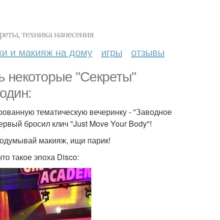
реты, техника нанесения
ки и макияж на дому
игры
отзывы
ь некоторые "Секреты"
один:
ированную тематическую вечеринку - "Заводное
ервый бросил клич "Just Move Your Body"!
родумывай макияж, ищи парик!
то такое эпоха Disco: