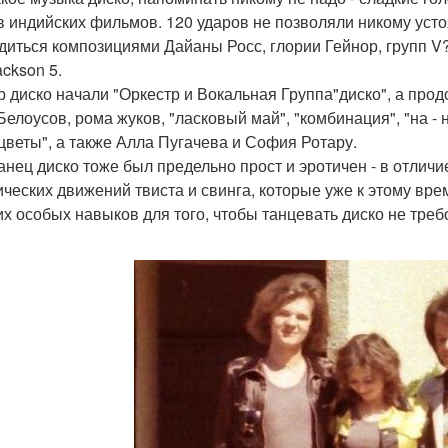
в индийских фильмов. 120 ударов не позволяли никому усто
диться композициями Дайаны Росс, глории Гейнор, групп V? 
ackson 5.
р диско начали "Оркестр и Вокальная Группа"диско", а про
елоусов, рома жуков, "ласковый май", "комбинация", "на - н
цветы", а также Алла Пугачева и София Ротару.
анец диско тоже был предельно прост и эротичен - в отличие
ических движений твиста и свинга, которые уже к этому вр
их особых навыков для того, чтобы танцевать диско не тре