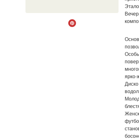
Этало
Вечер
компо
Основ
позво
Особы
повер
много
ярко-
Диско
водол
Молод
блест
Женск
футбо
стано
босон