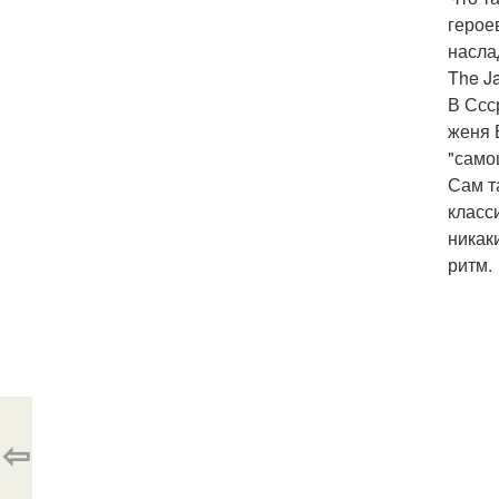
герое
насла
The J
В Ссс
женя Б
"само
Сам т
класс
никак
ритм.
⇦