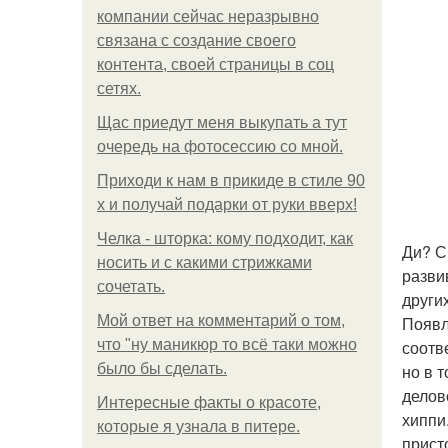
компании сейчас неразрывно
связана с создание своего
контента, своей страницы в соц
сетях.
Щас приедут меня выкупать а тут
очередь на фотосессию со мной.
Приходи к нам в прикиде в стиле 90
х и получай подарки от руки вверх!
Челка - шторка: кому подходит, как
Ди? С
носить и с какими стрижками
разви
сочетать.
других
Мой ответ на комментарий о том,
Появл
что "ну маникюр то всё таки можно
соотв
было бы сделать.
но в 
делов
Интересные факты о красоте,
хиппи
которые я узнала в питере.
присто