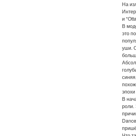
На из
Интер
и "Ott
В мод
это п
попул
уши. 
больш
Абсол
голуб
синяя
похож
эпохи
В нач
роли.
причи
Dance
пришё
Что т