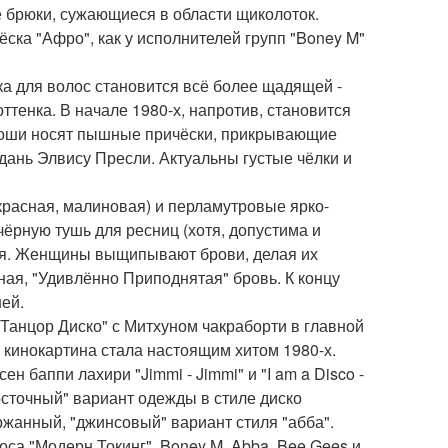
е брюки, сужающиеся в области щиколоток.
ска "Афро", как у исполнителей групп "Boney M"
ка для волос становится всё более щадящей -
ттенка. В начале 1980-х, напротив, становится
Юноши носят пышные причёски, прикрывающие
дань Элвису Пресли. Актуальны густые чёлки и
расная, малиновая) и перламутровые ярко-
чёрную тушь для ресниц (хотя, допустима и
тся. Женщины выщипывают брови, делая их
ная, "Удивлённо Приподнятая" бровь. К концу
ней.
Танцор Диско" с Митхуном чакраборти в главной
я кинокартина стала настоящим хитом 1980-х.
н баппи лахири "Jimmi - Jimmi" и "I am a Disco -
осточный" вариант одежды в стиле диско
ржанный, "джинсовый" вариант стиля "абба".
лоса "Модерн Токинг", Boney M, Abba, Bee Gees и