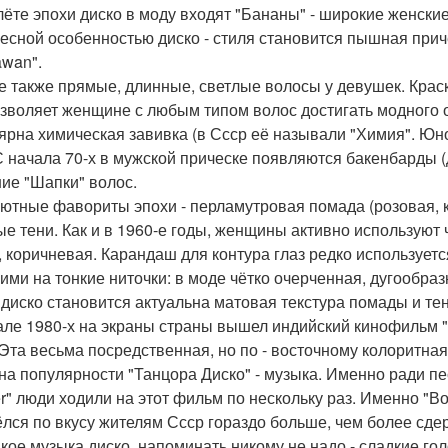
лёте эпохи диско в моду входят "Бананы" - широкие женски
есной особенностью диско - стиля становится пышная причё
awan".
е также прямые, длинные, светлые волосы у девушек. Крас
озволяет женщине с любым типом волос достигать модного о
ярна химическая завивка (в Ссср её называли "Химия". 
С начала 70-х в мужской прическе появляются бакенбарды (
ие "Шапки" волос.
ютные фавориты эпохи - перламутровая помада (розовая, к
ые тени. Как и в 1960-е годы, женщины активно используют 
, коричневая. Карандаш для контура глаз редко используе
ими на тонкие ниточки: в моде чётко очерченная, дугообраз
 диско становится актуальна матовая текстура помады и те
але 1980-х на экраны страны вышел индийский кинофильм "
 Эта весьма посредственная, но по - восточному колоритна
на популярности "Танцора Диско" - музыка. Именно ради песе
r" люди ходили на этот фильм по нескольку раз. Именно "В
лся по вкусу жителям Ссср гораздо больше, чем более сде
акое музыка диско, напоминать никому не надо - сладкие го