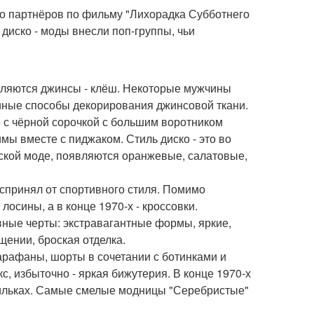
о партнёров по фильму "Лихорадка Субботнего
диско - моды внесли поп-группы, чьи
являются джинсы - клёш. Некоторые мужчины
 иные способы декорирования джинсовой ткани.
 с чёрной сорочкой с большим воротником
мы вместе с пиджаком. Стиль диско - это во
жской моде, появляются оранжевые, салатовые,
оспринял от спортивного стиля. Помимо
осины, а в конце 1970-х - кроссовки.
вные черты: экстравагантные формы, яркие,
ении, броская отделка.
арафаны, шорты в сочетании с ботинками и
, избыточно - яркая бижутерия. В конце 1970-х
шпильках. Самые смелые модницы "Серебристые"