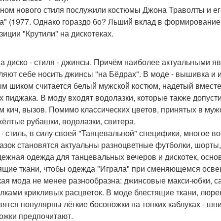
ном нового стиля послужили костюмы Джона Траволты и ег
а" (1977. Однако гораздо бо? Льший вклад в формирование 
зиции "Крутили" на дискотеках.
а диско - стиля - джинсы. Причём наиболее актуальными 
ляют себе носить джинсы "на Бёдрах". В моде - вышивка и
м шиком считается белый мужской костюм, надетый вместе
х пиджака. В моду входят водолазки, которые также допусти
м кич, вызов. Помимо классических цветов, принятых в му
жёлтые рубашки, водолазки, свитера.
 - стиль, в силу своей "Танцевальной" специфики, многое в
азок становятся актуальны разноцветные футболки, шорты, л
ежная одежда для танцевальных вечеров и дискотек, осно
ящие ткани, чтобы одежда "Играла" при сменяющемся освещ
ая мода не менее разнообразна: джинсовые макси-юбки, с
лками крикливых расцветок. В моде блестящие ткани, люрекс
вятся популярны лёгкие босоножки на тонких каблуках - 
ожки предпочитают.