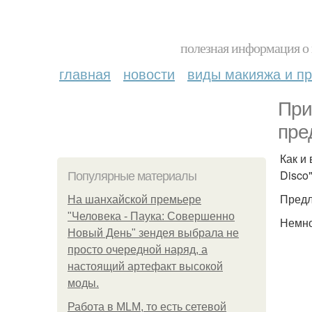
полезная информация о 
главная
новости
виды макияжа и пр
При
пре
Как и
Disco
Популярные материалы
Предл
На шанхайской премьере
"Человека - Паука: Совершенно
Немно
Новый День" зендея выбрала не
просто очередной наряд, а
настоящий артефакт высокой
моды.
Работа в MLM, то есть сетевой