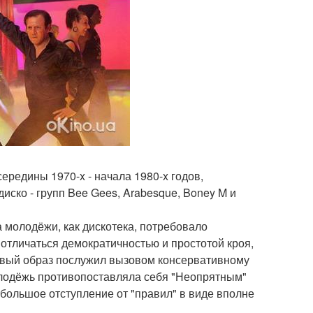
ередины 1970-x - начала 1980-x годов,
ско - групп Bee Gees, Arabesque, Boney M и
а молодёжи, как дискотека, потребовало
отличаться демократичностью и простотой кроя,
 новый образ послужил вызовом консервативному
молодёжь противопоставляла себя "Неопрятным"
большое отступление от "правил" в виде вполне