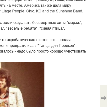
ять на месте. Америка так же дала миру
Llage People, Chic, KC and the Sunshine Band,
должили создавать бессмертные хиты "мираж",
а", "веселые ребята", "синяя птица",
 от акробатических трюков рок - нролла,
емени превратились в "Танцы для Предков",
бовалось - надо было просто хорошо чувствовать
⇨