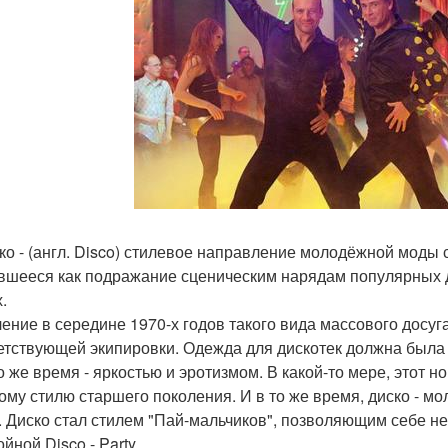
ко - (англ. Disco) стилевое направление молодёжной моды с
вшееся как подражание сценическим нарядам популярных ди
.
ение в середине 1970-х годов такого вида массового досуг
етствующей экипировки. Одежда для дискотек должна была 
то же время - яркостью и эротизмом. В какой-то мере, этот
ому стилю старшего поколения. И в то же время, диско - 
. Диско стал стилем "Пай-мальчиков", позволяющим себе не
йной Disco - Party.