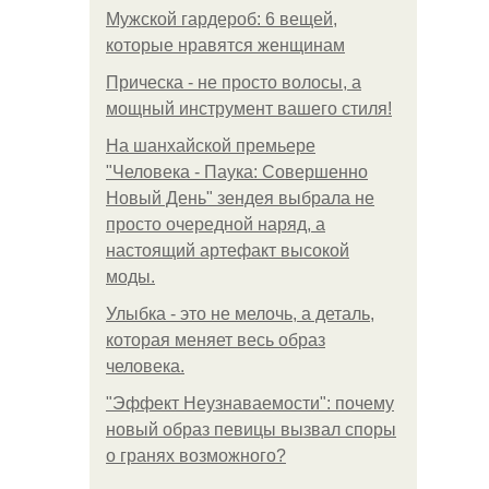
Мужской гардероб: 6 вещей,
которые нравятся женщинам
Прическа - не просто волосы, а
мощный инструмент вашего стиля!
На шанхайской премьере
"Человека - Паука: Совершенно
Новый День" зендея выбрала не
просто очередной наряд, а
настоящий артефакт высокой
моды.
Улыбка - это не мелочь, а деталь,
которая меняет весь образ
человека.
"Эффект Неузнаваемости": почему
новый образ певицы вызвал споры
о гранях возможного?