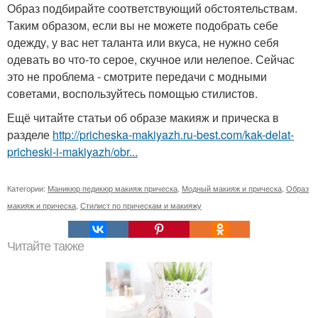
Образ подбирайте соответствующий обстоятельствам.
Таким образом, если вы не можете подобрать себе
одежду, у вас нет таланта или вкуса, не нужно себя
одевать во что-то серое, скучное или нелепое. Сейчас
это не проблема - смотрите передачи с модными
советами, воспользуйтесь помощью стилистов.
Ещё читайте статьи об образе макияж и прическа в
разделе
http://pricheska-makiyazh.ru-best.com/kak-delat-
pricheski-i-makiyazh/obr...
Категории:
Маникюр педикюр макияж прическа
,
Модный макияж и прическа
,
Образ
макияж и прическа
,
Стилист по прическам и макияжу
Читайте также