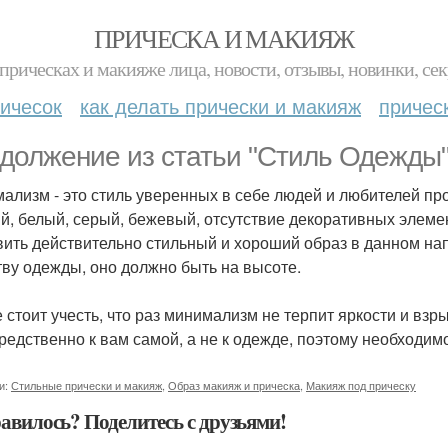
ПРИЧЕСКА И МАКИЯЖ
прическах и макияже лица, новости, отзывы, новинки, сек
ичесок
как делать прически и макияж
причес
должение из статьи "Стиль Одежды
ализм - это стиль уверенных в себе людей и любителей про
й, белый, серый, бежевый, отсутствие декоративных элеме
вить действительно стильный и хороший образ в данном н
тву одежды, оно должно быть на высоте.
е стоит учесть, что раз минимализм не терпит яркости и взр
редственно к вам самой, а не к одежде, поэтому необходимо
и:
Стильные прически и макияж
,
Образ макияж и прическа
,
Макияж под прическу
авилось? Поделитесь с друзьями!