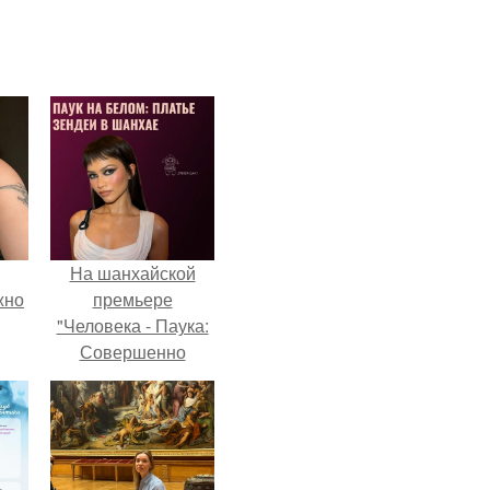
На шанхайской
жно
премьере
"Человека - Паука:
Совершенно
Новый День"
зендея выбрала не
просто очередной
наряд, а настоящий
артефакт высокой