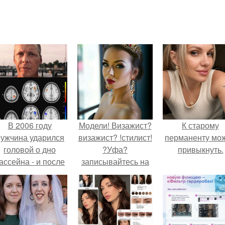
В 2006 году
Модели! Визажист?
К старому
ужчина ударился
визажист? !стилист!
перманенту мо
головой о дно
?Уфа?
привыкнуть.
ассейна - и после
записывайтесь на
этого его жизнь
профессиональный
зменилась самым
макияж! ?прически?
транным образом.
!локоны! работаю с
выездом на дом.
1000 руб.