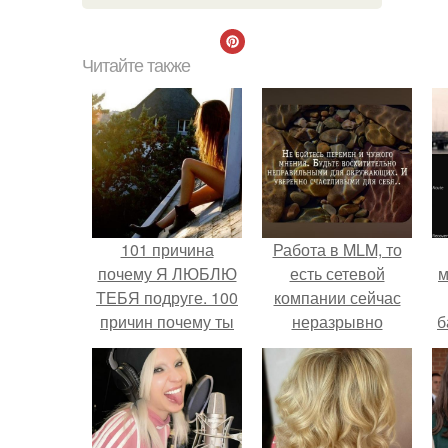
Читайте также
101 причина
Работа в MLM, то
почему Я ЛЮБЛЮ
есть сетевой
м
ТЕБЯ подруге. 100
компании сейчас
причин почему ты
неразрывно
б
моя лучшая
связана с создание
подруга.
своего контента,
и
своей страницы в
с
соц сетях.