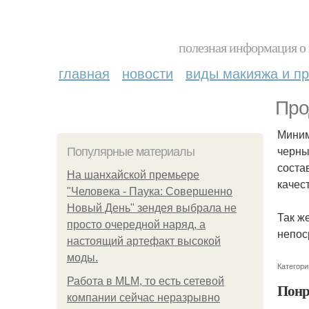
полезная информация о 
главная
новости
виды макияжа и пр
Про
Миним
черны
Популярные материалы
соста
На шанхайской премьере
качес
"Человека - Паука: Совершенно
Новый День" зендея выбрала не
Так ж
просто очередной наряд, а
непос
настоящий артефакт высокой
моды.
Категори
Работа в MLM, то есть сетевой
Понр
компании сейчас неразрывно