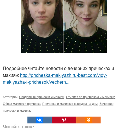
Подробнее читайте новости о вечерних прическах и
макияж
http://pricheska-makiyazh.ru-best.com/vidy-
makiyazha-i-prichesok/vechern...
Категории:
Свадебные прически и макияж
,
Стилист по прическам и макияжу
,
Образ макияж и прическа
,
Прическа и макияж с выездом на дом
,
Вечерние
прически и макияж
Читайте также