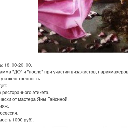
ь: 18. 00-20. 00.
амма "ДО" и "после" при участии визажистов, парикмахеро
ту и женственность.
дет:
к ресторанного этикета.
ически от мастера Яны Гайсиной.
кияж.
тосессия.
мость 1000 руб).