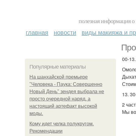
полезная информация о 
главная
новости
виды макияжа и пр
Про
00-13.
Популярные материалы
Омоло
Дыхат
На шанхайской премьере
Стоим
"Человека - Паука: Совершенно
Новый День" зендея выбрала не
13. 30
просто очередной наряд, а
2 част
настоящий артефакт высокой
Мы во
моды.
Кому идет челка полукругом.
Рекомендации