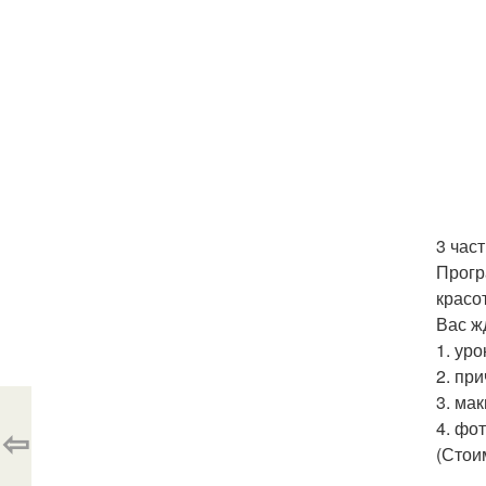
3 част
Прогр
красо
Вас ж
1. уро
2. пр
3. ма
4. фо
⇦
(Стои