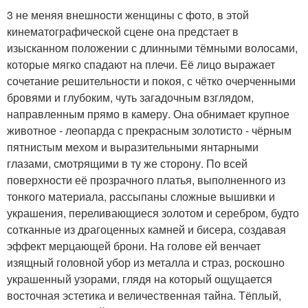
3 не меняя внешности женщины с фото, в этой
кинематографической сцене она предстает в
изысканном положении с длинными тёмными волосами,
которые мягко спадают на плечи. Её лицо выражает
сочетание решительности и покоя, с чётко очерченными
бровями и глубоким, чуть загадочным взглядом,
направленным прямо в камеру. Она обнимает крупное
животное - леопарда с прекрасным золотисто - чёрным
пятнистым мехом и выразительными янтарными
глазами, смотрящими в ту же сторону. По всей
поверхности её прозрачного платья, выполненного из
тонкого материала, рассыпаны сложные вышивки и
украшения, переливающиеся золотом и серебром, будто
сотканные из драгоценных камней и бисера, создавая
эффект мерцающей брони. На голове ей венчает
изящный головной убор из металла и страз, роскошно
украшенный узорами, глядя на который ощущается
восточная эстетика и величественная тайна. Тёплый,