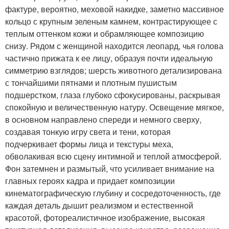
фактуре, вероятно, меховой накидке, заметно массивное
кольцо с крупным зеленым камнем, контрастирующее с
теплым оттенком кожи и обрамляющее композицию
снизу. Рядом с женщиной находится леопард, чья голова
частично прижата к ее лицу, образуя почти идеальную
симметрию взглядов; шерсть животного детализирована
с тончайшими пятнами и плотным пушистым
подшерстком, глаза глубоко сфокусированы, раскрывая
спокойную и величественную натуру. Освещение мягкое,
в основном направлено спереди и немного сверху,
создавая тонкую игру света и тени, которая
подчеркивает формы лица и текстуры меха,
обволакивая всю сцену интимной и теплой атмосферой.
Фон затемнен и размытый, что усиливает внимание на
главных героях кадра и придает композиции
кинематографическую глубину и сосредоточенность, где
каждая деталь дышит реализмом и естественной
красотой, фотореалистичное изображение, высокая