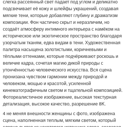
слегка рассеянный свет падает под углом и деликатно
подсвечивает её кожу и шлейфы украшений, создавая
мягкие тени, которые добавляют глубину и драматизм
композиции. Фон частично скрыт и неразличим, но
создаёт атмосферу интимного интерьера с намёком на
историческое или экзотическое пространство благодаря
узорчатым тканям, едва видам в тени. Художественная
палитра насыщена золотистыми, коричневыми и
тёплыми оттенками, которые подчёркивают роскошь и
величие кадра, сочетая магию дикой природы с
утончённостью человеческого искусства. Вся сцена
пронизана чувством гармонии между природой и
человеком, мощью и красотой, усиленной
кинематографичным светом и тщательной композицией.
Фотореалистичное изображение, высокая текстурная
детализация, высокое качество, разрешение 8K.
4 не меняя внешности женщины с фото, изображена
сцена, наполненная теплым, мягким светом, который
словно льется из некоторого источника слева, создавая