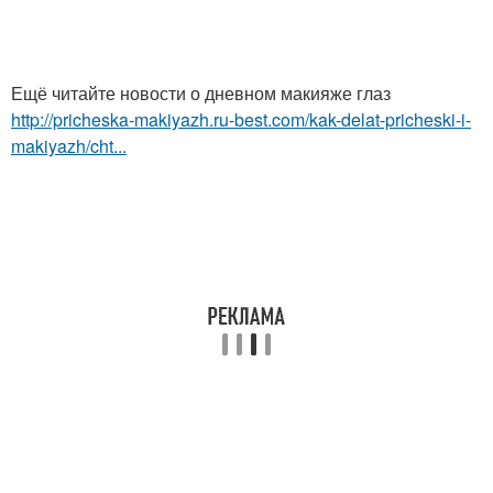
Ещё читайте новости о дневном макияже глаз
http://pricheska-makiyazh.ru-best.com/kak-delat-pricheski-i-
makiyazh/cht...