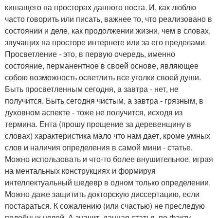
кишащего на просторах данного поста. И, как люблю
часто говорить или писать, важнее то, что реализовано в
состоянии и деле, как продолжении жизни, чем в словах,
звучащих на просторе интернете или за его пределами.
Просветление - это, в первую очередь, именно
состояние, перманентное в своей основе, являющее
собою возможность осветлить все уголки своей души.
Быть просветленным сегодня, а завтра - нет, не
получится. Быть сегодня чистым, а завтра - грязным, в
духовном аспекте - тоже не получится, исходя из
термина. Ента (прошу прощение за деревенщину в
словах) характеристика мало что нам дает, кроме умных
слов и наличия определения в самой мини - статье.
Можно использовать и что-то более внушительное, играя
на ментальных конструкциях и формируя
интеллектуальный шедевр в одном только определении.
Можно даже защитить докторскую диссертацию, если
постараться. К сожалению (или счастью) не преследую
подобных целей. А значит, данная статья, по факту,