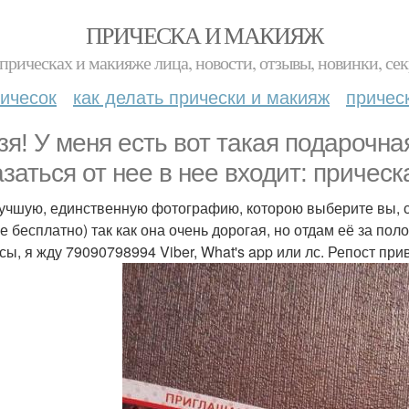
ПРИЧЕСКА И МАКИЯЖ
прическах и макияже лица, новости, отзывы, новинки, сек
ичесок
как делать прически и макияж
причес
зя! У меня есть вот такая подарочна
азаться от нее в нее входит: прическ
лучшую, единственную фотографию, которою выберите вы, с
не бесплатно) так как она очень дорогая, но отдам её за по
сы, я жду 79090798994 Viber, What's app или лс. Репост при