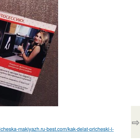
⇨
pricheska-makiyazh.ru-best.com/kak-delat-pricheski-i-