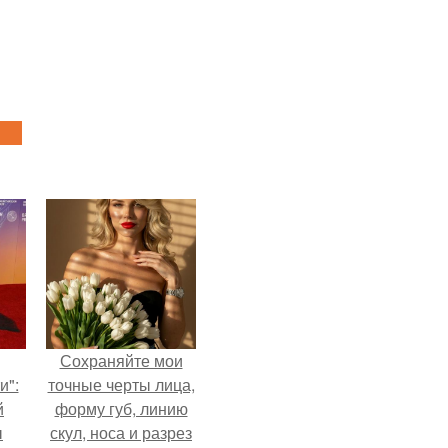
Сохраняйте мои
и":
точные черты лица,
й
форму губ, линию
ы
скул, носа и разрез