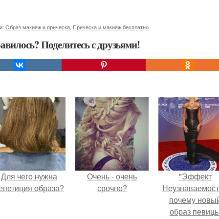
и:
Образ макияж и прическа
,
Прическа и макияж бесплатно
авилось? Поделитесь с друзьями!
Для чего нужна
Очень - очень
"Эффект
епетиция образа?
срочно?
Неузнаваемост
почему новы
образ певиц