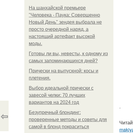
На шанхайской премьере
"Человека - Паука: Совершенно
Новый День" зендея выбрала не
просто очередной наряд, а
настоящий артефакт высокой
моды.
Готовы ли вы, невесты, к одному из
самых запоминающихся дней?
Прически на выпускной: косы и
плетения.
Выбор идеальной прически с
завесой челки: 70 лучших
вариантов на 2024 год
.
⇦
Безупречный блондинг:
проверенные методы и советы для
Читай
самой в блонд покраситься
makiya