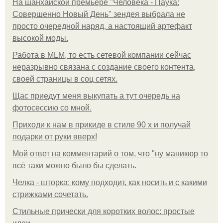
На шанхайской премьере "Человека - Паука:
Совершенно Новый День" зендея выбрала не
просто очередной наряд, а настоящий артефакт
высокой моды.
Работа в MLM, то есть сетевой компании сейчас
неразрывно связана с создание своего контента,
своей страницы в соц сетях.
Щас приедут меня выкупать а тут очередь на
фотосессию со мной.
Приходи к нам в прикиде в стиле 90 х и получай
подарки от руки вверх!
Мой ответ на комментарий о том, что "ну маникюр то
всё таки можно было бы сделать.
Челка - шторка: кому подходит, как носить и с какими
стрижками сочетать.
Стильные прически для коротких волос: простые