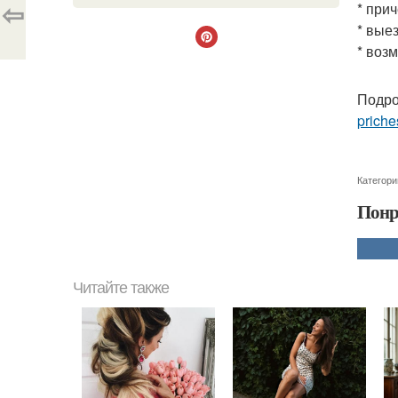
⇦
* при
* вые
* возм
Подро
priche
Категори
Понр
Читайте также