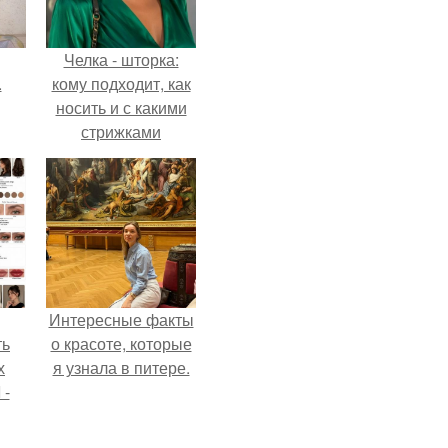
Челка - шторка:
.
кому подходит, как
носить и с какими
стрижками
сочетать.
Интересные факты
ть
о красоте, которые
х
я узнала в питере.
 -
юти