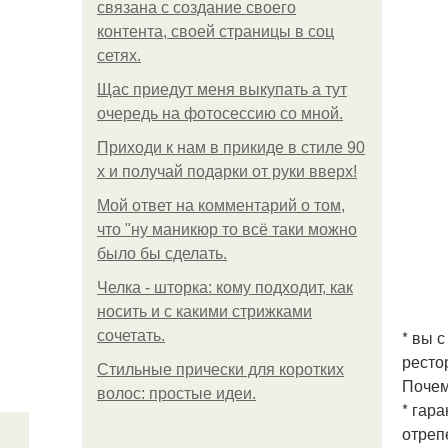
связана с создание своего
контента, своей страницы в соц
сетях.
Щас приедут меня выкупать а тут
очередь на фотосессию со мной.
Приходи к нам в прикиде в стиле 90
х и получай подарки от руки вверх!
Мой ответ на комментарий о том,
что "ну маникюр то всё таки можно
было бы сделать.
Челка - шторка: кому подходит, как
носить и с какими стрижками
* вы 
сочетать.
ресто
Стильные прически для коротких
Почем
волос: простые идеи.
* гар
отреп