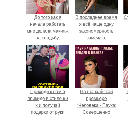
До того как я
В последнее время
С
начала работать
я всё чаще одну
мне делала макияж
закономерность
на свадьбу.
замечаю.
э
Приходи к нам в
На шанхайской
прикиде в стиле 90
премьере
х и получай
"Человека - Паука:
подарки от руки
Совершенно
вверх!
Новый День"
зендея выбрала не