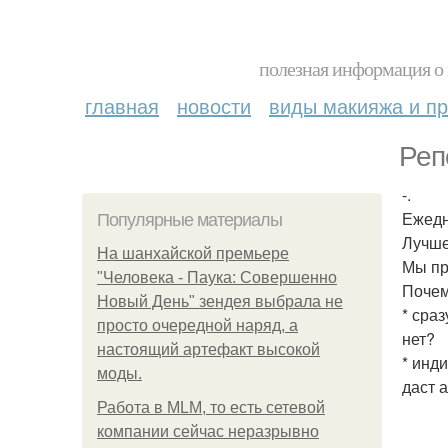
полезная информация о 
главная
новости
виды макияжа и пр
Реп
-.
Ежедне
Популярные материалы
Лучше
На шанхайской премьере
Мы пр
"Человека - Паука: Совершенно
Почем
Новый День" зендея выбрала не
* сра
просто очередной наряд, а
нет?
настоящий артефакт высокой
* инд
моды.
даст 
Работа в MLM, то есть сетевой
компании сейчас неразрывно