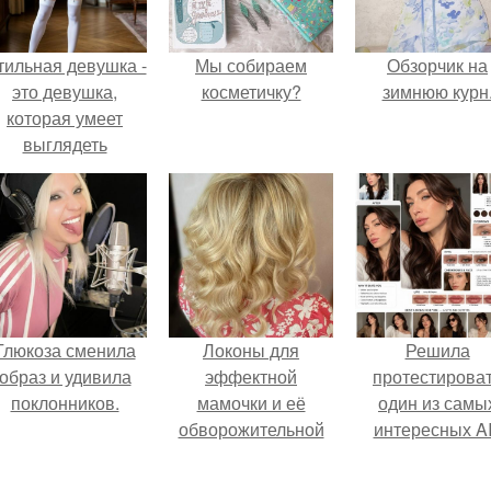
тильная девушка -
Мы собираем
Обзорчик на
это девушка,
косметичку?
зимнюю курн
которая умеет
выглядеть
привлекательно и
легантно в любои
ситуации.
Глюкоза сменила
Локоны для
Решила
образ и удивила
эффектной
протестирова
поклонников.
мамочки и её
один из самы
обворожительной
интересных AI
дочурки.
промтов для бь
- анализа.