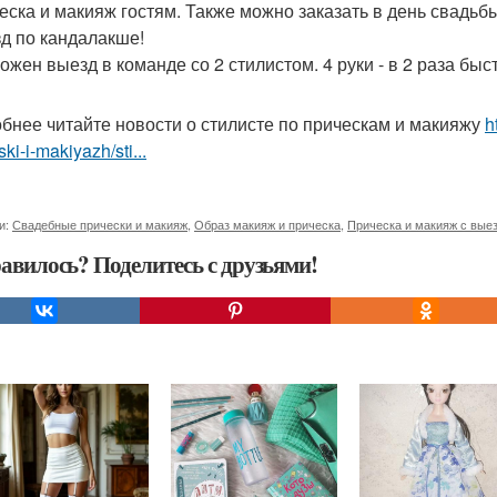
ческа и макияж гостям. Также можно заказать в день свадьб
зд по кандалакше!
ожен выезд в команде со 2 стилистом. 4 руки - в 2 раза быст
бнее читайте новости о стилисте по прическам и макияжу
h
ski-i-makiyazh/sti...
и:
Свадебные прически и макияж
,
Образ макияж и прическа
,
Прическа и макияж с вые
авилось? Поделитесь с друзьями!