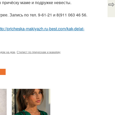
⇨
ы причёску маме и подружке невесты.
рее. Запись по тел. 9-61-21 и 8(911 063 46 56.
ttp://pricheska-makiyazh.ru-best.com/kak-delat-
здом на дом
,
Стилист по прическам и макияжу