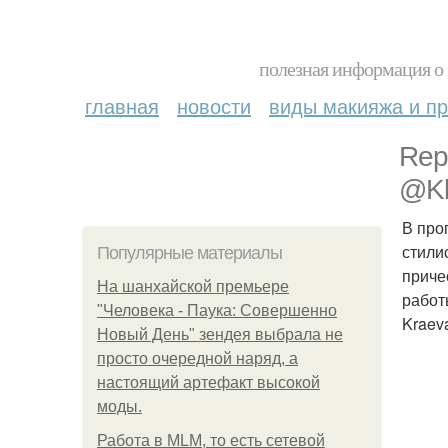
полезная информация о 
главная
новости
виды макияжа и пр
Rep
@Kl
В про
стили
Популярные материалы
приче
На шанхайской премьере
работ
"Человека - Паука: Совершенно
Kraev
Новый День" зендея выбрала не
просто очередной наряд, а
настоящий артефакт высокой
моды.
Работа в MLM, то есть сетевой