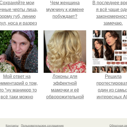
Сохраняйте мои
Чем женщина
В последнее вр
очные черты лица,
мужчину к измене
я всё чаще од
форму губ, линию
побуждает?
закономернос
кул, носа и разрез
замечаю.
глаз.
Мой ответ на
Локоны для
Решила
омментарий о том,
эффектной
протестирова
то "ну маникюр то
мамочки и её
один из самы
всё таки можно
обворожительной
интересных AI
было бы сделать.
дочурки.
промтов для бь
- анализа.
Контакты
Пользовательское соглашение
Обратная св