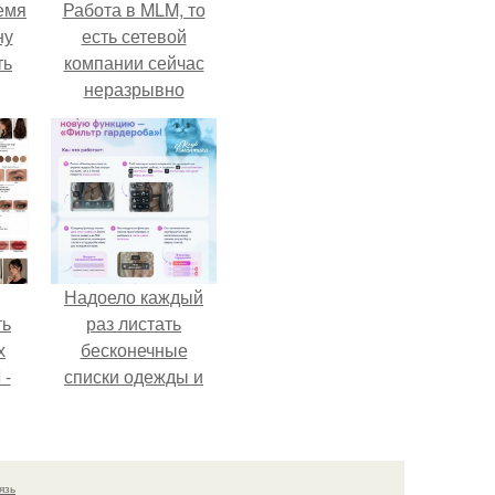
емя
Работа в MLM, то
ну
есть сетевой
ть
компании сейчас
неразрывно
связана с создание
своего контента,
своей страницы в
соц сетях.
Надоело каждый
ть
раз листать
х
бесконечные
 -
списки одежды и
юти
заново собирать
любимый лук по
кусочкам?
язь