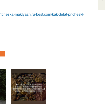
/pricheska-makiyazh.ru-best.com/kak-delat-pricheski-