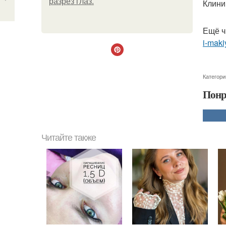
разрез глаз.
Клини
Ещё ч
i-makiy
Категори
Понр
Читайте также