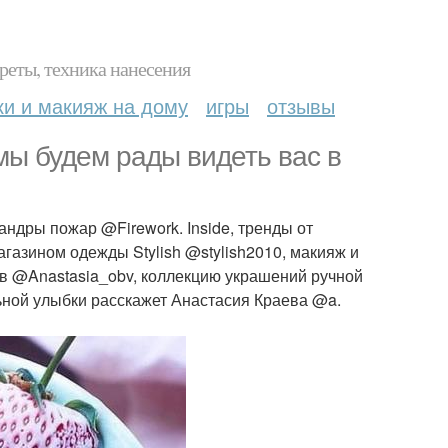
реты, техника нанесения
ки и макияж на дому
игры
отзывы
 мы будем рады видеть вас в
ндры пожар @Firework. Inside, тренды от
газином одежды Stylish @stylish2010, макияж и
в @Anastasia_obv, коллекцию украшений ручной
ьной улыбки расскажет Анастасия Краева @a.