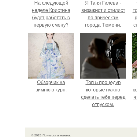
На следующей
Я Таня Гилева -
неделе Кристина
визажист и стилист
т
будет работать в
по прическам
первую смену?
города Тюмени.
с
Обзорчик на
Топ 5 процедур
зимнюю курн.
которые нужно
к
сделать тебе перед
ч
отпуском.
© 2026 Прическа и макияж