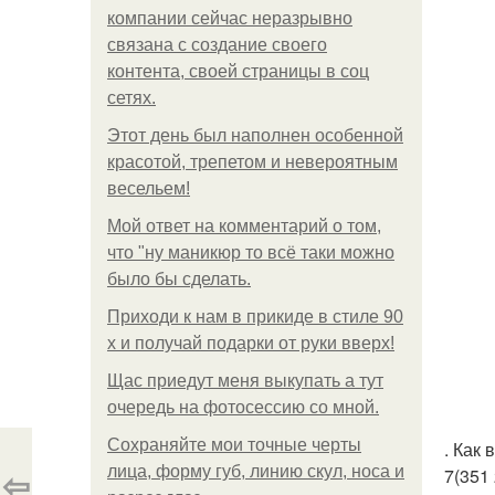
компании сейчас неразрывно
связана с создание своего
контента, своей страницы в соц
сетях.
Этот день был наполнен особенной
красотой, трепетом и невероятным
весельем!
Мой ответ на комментарий о том,
что "ну маникюр то всё таки можно
было бы сделать.
Приходи к нам в прикиде в стиле 90
х и получай подарки от руки вверх!
Щас приедут меня выкупать а тут
очередь на фотосессию со мной.
Сохраняйте мои точные черты
. Как
⇦
лица, форму губ, линию скул, носа и
7(351 