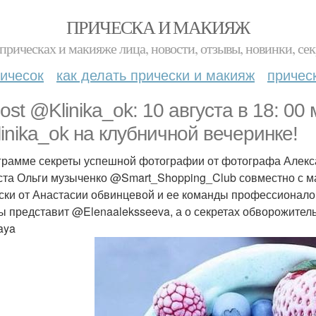
ПРИЧЕСКА И МАКИЯЖ
прическах и макияже лица, новости, отзывы, новинки, сек
ичесок
как делать прически и макияж
причес
ost @Klinika_ok: 10 августа в 18: 00
inika_ok на клубничной вечеринке!
грамме секреты успешной фотографии от фотографа Алекса
ста Ольги музыченко @Smart_Shopping_Club совместно с ма
ски от Анастасии обвинцевой и ее команды профессионало
ы представит @Elenaaleksseeva, а о секретах обворожител
aya