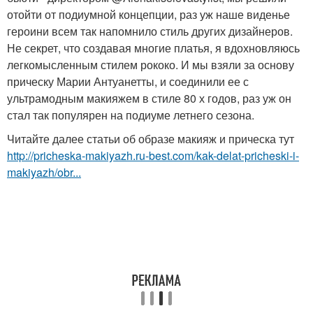
отойти от подиумной концепции, раз уж наше виденье
героини всем так напомнило стиль других дизайнеров.
Не секрет, что создавая многие платья, я вдохновляюсь
легкомысленным стилем рококо. И мы взяли за основу
прическу Марии Антуанетты, и соединили ее с
ультрамодным макияжем в стиле 80 х годов, раз уж он
стал так популярен на подиуме летнего сезона.
Читайте далее статьи об образе макияж и прическа тут
http://pricheska-makiyazh.ru-best.com/kak-delat-pricheski-i-
makiyazh/obr...