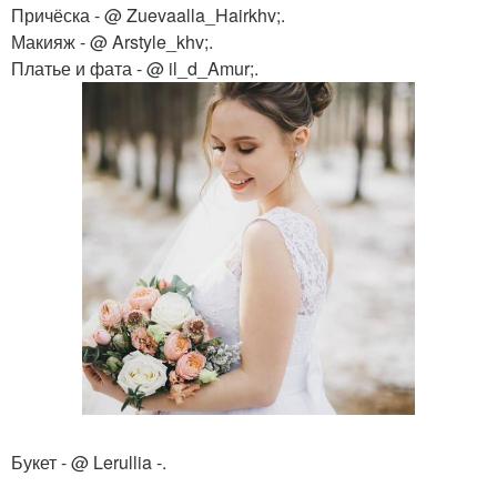
Причёска - @ Zuevaalla_Hairkhv;.
Макияж - @ Arstyle_khv;.
Платье и фата - @ il_d_Amur;.
Букет - @ Lerullia -.