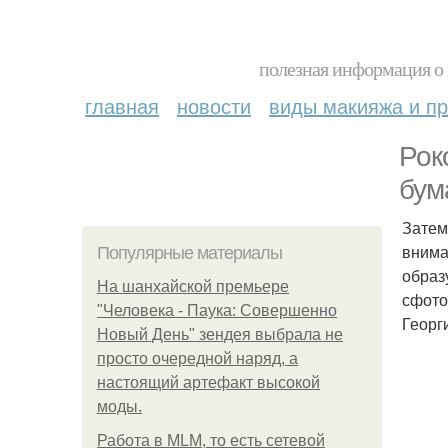
полезная информация о 
главная
новости
виды макияжа и пр
Рок
бум
Затем
внима
Популярные материалы
образ
На шанхайской премьере
сфото
"Человека - Паука: Совершенно
Георг
Новый День" зендея выбрала не
просто очередной наряд, а
настоящий артефакт высокой
моды.
Работа в MLM, то есть сетевой