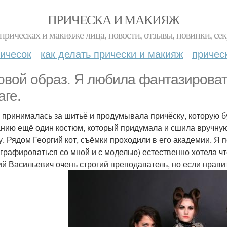
ПРИЧЕСКА И МАКИЯЖ
прическах и макияже лица, новости, отзывы, новинки, сек
ичесок
как делать прически и макияж
причес
овой образ. Я любила фантазироват
аге.
 принималась за шитьё и продумывала причёску, которую б
нию ещё один костюм, который придумала и сшила вручную.
у. Рядом Георгий кот, съёмки проходили в его академии. Я
графироваться со мной и с моделью) естественно хотела ч
ий Васильевич очень строгий преподаватель, но если нрави