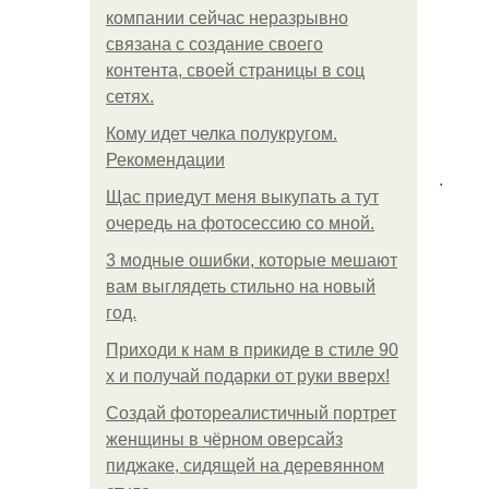
компании сейчас неразрывно
связана с создание своего
контента, своей страницы в соц
сетях.
Кому идет челка полукругом.
Рекомендации
.
Щас приедут меня выкупать а тут
очередь на фотосессию со мной.
3 модные ошибки, которые мешают
вам выглядеть стильно на новый
год.
Приходи к нам в прикиде в стиле 90
х и получай подарки от руки вверх!
Создай фотореалистичный портрет
женщины в чёрном оверсайз
пиджаке, сидящей на деревянном