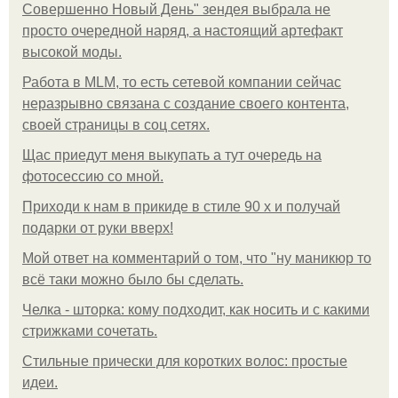
Совершенно Новый День" зендея выбрала не
просто очередной наряд, а настоящий артефакт
высокой моды.
Работа в MLM, то есть сетевой компании сейчас
неразрывно связана с создание своего контента,
своей страницы в соц сетях.
Щас приедут меня выкупать а тут очередь на
фотосессию со мной.
Приходи к нам в прикиде в стиле 90 х и получай
подарки от руки вверх!
Мой ответ на комментарий о том, что "ну маникюр то
всё таки можно было бы сделать.
Челка - шторка: кому подходит, как носить и с какими
стрижками сочетать.
Стильные прически для коротких волос: простые
идеи.