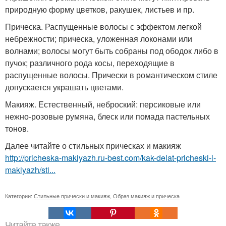
природную форму цветков, ракушек, листьев и пр.
Прическа. Распущенные волосы с эффектом легкой
небрежности; прическа, уложенная локонами или
волнами; волосы могут быть собраны под ободок либо в
пучок; различного рода косы, переходящие в
распущенные волосы. Прически в романтическом стиле
допускается украшать цветами.
Макияж. Естественный, неброский: персиковые или
нежно-розовые румяна, блеск или помада пастельных
тонов.
Далее читайте о стильных прическах и макияж
http://pricheska-makiyazh.ru-best.com/kak-delat-pricheski-i-
makiyazh/sti...
Категории:
Стильные прически и макияж
,
Образ макияж и прическа
Читайте также