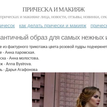
ПРИЧЕСКА И МАКИЯЖ
прическах и макияже лица, новости, отзывы, новинки, сек
ичесок
как делать прически и макияж
причес
античный образ для самых нежных 
е из фактурного трикотажа цвета розовой пудры подчеркне
е - Анна паромская.
ска - Анна молостова.
ж - Anna Bystrova.
ь - Дарья Агафонова