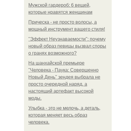
Мужской гардероб: 6 вещей,
которые нравятся женщинам
Прическа - не просто волосы, а
мощный инструмент вашего стиля!
"Эффект Неузнаваемости": почему
новый образ певицы вызвал споры
о гранях возможного?
На шанхайской премьере
"Человека - Паука: Совершенно
Новый День" зендея выбрала не
просто очередной наряд, а
настоящий артефакт высокой
моды.
Улыбка - это не мелочь, а деталь,
которая меняет весь образ
человека.