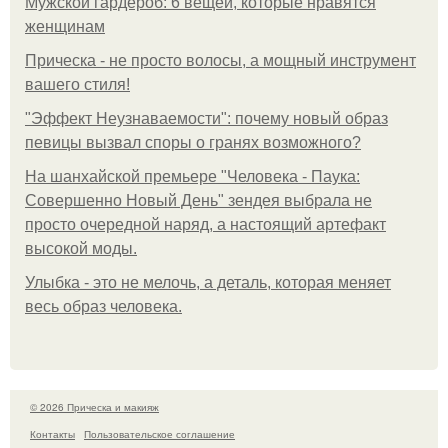
Мужской гардероб: 6 вещей, которые нравятся
женщинам
Прическа - не просто волосы, а мощный инструмент
вашего стиля!
"Эффект Неузнаваемости": почему новый образ
певицы вызвал споры о гранях возможного?
На шанхайской премьере "Человека - Паука:
Совершенно Новый День" зендея выбрала не
просто очередной наряд, а настоящий артефакт
высокой моды.
Улыбка - это не мелочь, а деталь, которая меняет
весь образ человека.
© 2026 Прическа и макияж
Контакты
Пользовательское соглашение