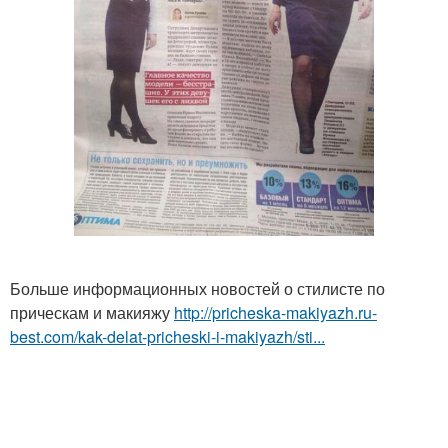
Больше информационных новостей о стилисте по
прическам и макияжу
http://pricheska-makiyazh.ru-
best.com/kak-delat-pricheski-i-makiyazh/sti...