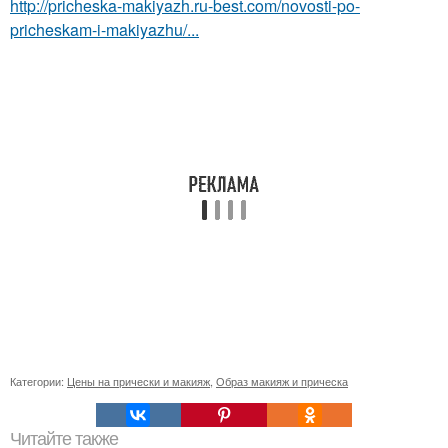
http://pricheska-makiyazh.ru-best.com/novosti-po-
pricheskam-i-makiyazhu/...
Категории:
Цены на прически и макияж
,
Образ макияж и прическа
Читайте также