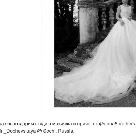
раз благодарим студию макияжа и причёсок @anna5brother
in_Dochevskaya @ Sochi, Russia.