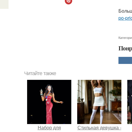
Больш
po-pri
Категори
Понр
Читайте также
Набор для
Стильная девушка -