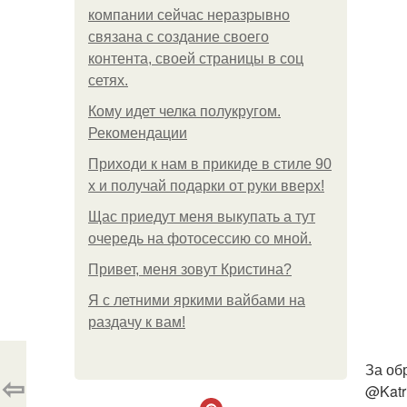
компании сейчас неразрывно
связана с создание своего
контента, своей страницы в соц
сетях.
Кому идет челка полукругом.
Рекомендации
Приходи к нам в прикиде в стиле 90
х и получай подарки от руки вверх!
Щас приедут меня выкупать а тут
очередь на фотосессию со мной.
Привет, меня зовут Кристина?
Я с летними яркими вайбами на
раздачу к вам!
За об
⇦
@Katr