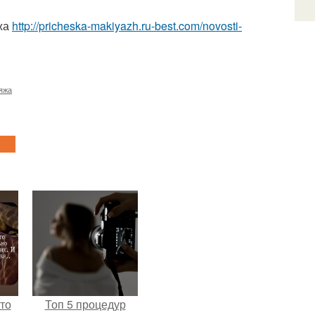
жа
http://pricheska-makiyazh.ru-best.com/novosti-
яжа
то
Топ 5 процедур