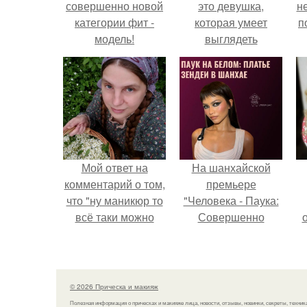
совершенно новой
это девушка,
н
категории фит -
которая умеет
п
модель!
выглядеть
привлекательно и
элегантно в любои
ситуации.
Мой ответ на
На шанхайской
комментарий о том,
премьере
что "ну маникюр то
"Человека - Паука:
всё таки можно
Совершенно
было бы сделать.
Новый День"
зендея выбрала не
просто очередной
наряд, а настоящий
© 2026 Прическа и макияж
артефакт высокой
Полезная информация о прическах и макияже лица, новости, отзывы, новинки, секреты, техник