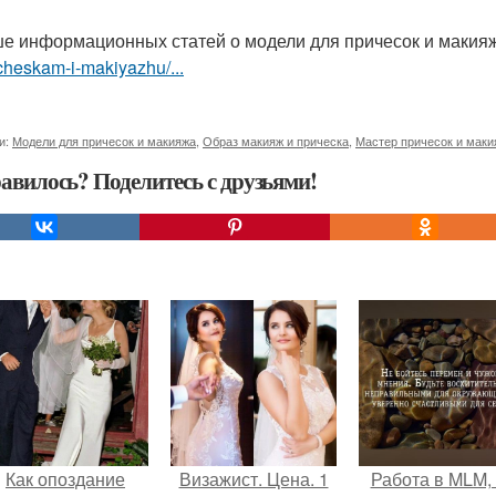
е информационных статей о модели для причесок и макия
cheskam-i-makiyazhu/...
и:
Модели для причесок и макияжа
,
Образ макияж и прическа
,
Мастер причесок и маки
авилось? Поделитесь с друзьями!
Как опоздание
Визажист. Цена. 1
Работа в MLM, 