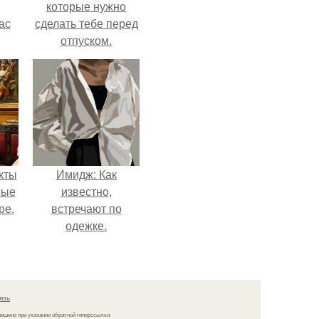
которые нужно
ас
сделать тебе перед
отпуском.
ние
а,
ы в
кты
Имидж: Как
рые
известно,
ре.
встречают по
одежке.
язь
решено при указании обратной гиперссылки.