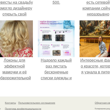
евесты на свадьбу
500.
есть сетевой
омогло дизайнеру
компании сейч
открыть свой
неразрывно
бренд.
связана с созда
своего контент
своей страниц
соц сетях.
Локоны для
Надоело каждый
Интересные фа
эффектной
раз листать
о красоте, кото
мамочки и её
бесконечные
я узнала в пите
обворожительной
списки одежды и
дочурки.
заново собирать
любимый лук по
кусочкам?
Контакты
Пользовательское соглашение
Обратная св
Политика конфидециальности
а
Копирование раз