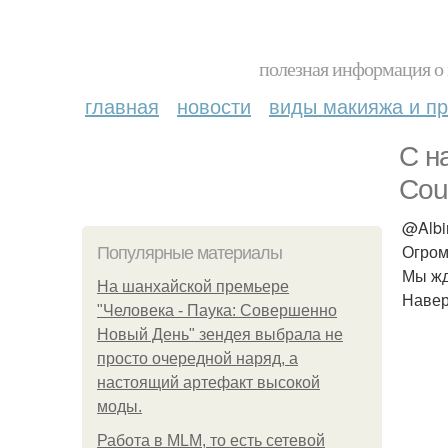
полезная информация о 
главная
новости
виды макияжа и пр
С н
Cou
@Albi
Огром
Популярные материалы
Мы жд
На шанхайской премьере
Навер
"Человека - Паука: Совершенно
Новый День" зендея выбрала не
просто очередной наряд, а
настоящий артефакт высокой
моды.
Работа в MLM, то есть сетевой