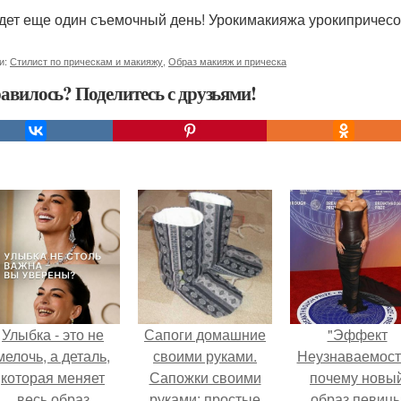
дет еще один съемочный день! Урокимакияжа урокипричесо
и:
Стилист по прическам и макияжу
,
Образ макияж и прическа
авилось? Поделитесь с друзьями!
Улыбка - это не
Сапоги домашние
"Эффект
мелочь, а деталь,
своими руками.
Неузнаваемост
которая меняет
Сапожки своими
почему новы
весь образ
руками: простые
образ певиц