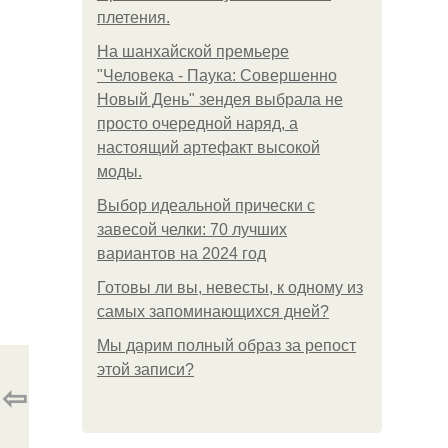
плетения.
На шанхайской премьере
"Человека - Паука: Совершенно
Новый День" зендея выбрала не
просто очередной наряд, а
настоящий артефакт высокой
моды.
Выбор идеальной прически с
завесой челки: 70 лучших
вариантов на 2024 год
Готовы ли вы, невесты, к одному из
самых запоминающихся дней?
Мы дарим полный образ за репост
этой записи?
⇦