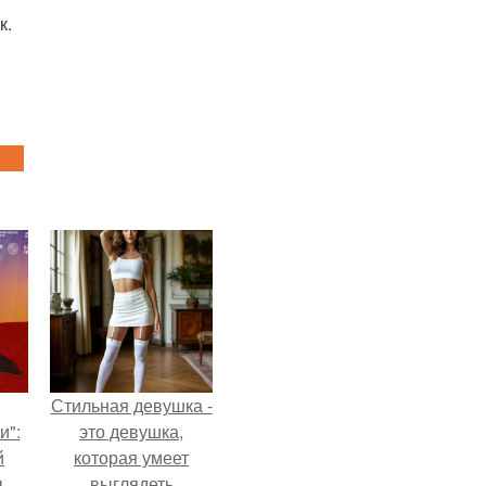
к.
Стильная девушка -
и":
это девушка,
й
которая умеет
ы
выглядеть