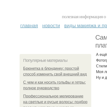
полезная информация о 
главная
новости
виды макияжа и пр
Сам
пла
А ещё
Фотог
Популярные материалы
Стили
Брюнетка в блондинку: простой
Моя л
способ изменить свой внешний вид
Ну и 
С чем и как носить гольфы и гетры:
полное руководство
Профессиональное мелирование
на светлые и русые волосы: подбор