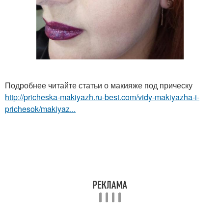
Подробнее читайте статьи о макияже под прическу
http://pricheska-makiyazh.ru-best.com/vidy-makiyazha-i-
prichesok/makiyaz...