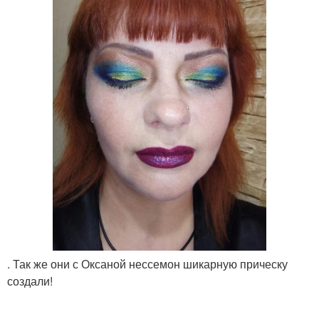
. Так же они с Оксаной нессемон шикарную прическу
создали!