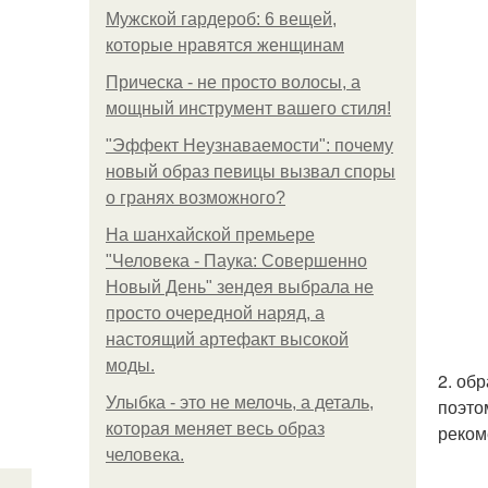
Мужской гардероб: 6 вещей,
которые нравятся женщинам
Прическа - не просто волосы, а
мощный инструмент вашего стиля!
"Эффект Неузнаваемости": почему
новый образ певицы вызвал споры
о гранях возможного?
На шанхайской премьере
"Человека - Паука: Совершенно
Новый День" зендея выбрала не
просто очередной наряд, а
настоящий артефакт высокой
моды.
2. об
Улыбка - это не мелочь, а деталь,
поэто
которая меняет весь образ
реком
человека.