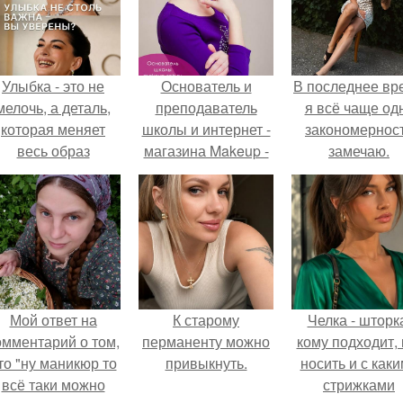
Улыбка - это не
Основатель и
В последнее вр
мелочь, а деталь,
преподаватель
я всё чаще од
которая меняет
школы и интернет -
закономернос
весь образ
магазина Makeup -
замечаю.
человека.
spb.
Мой ответ на
К старому
Челка - шторк
омментарий о том,
перманенту можно
кому подходит, 
то "ну маникюр то
привыкнуть.
носить и с как
всё таки можно
стрижками