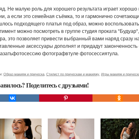
ряд. Не малую роль для хорошего результата играет хорошо
ии, а если это семейная съёмка, то и гармонично сочетающ
шлось подходящего платья под образ, можно воспользоватьс
тимент можно посмотреть в группе студия проката "Будуар"
ра, это позволяет привести выбранный вами наряд сразу на
тавленные аксессуары дополнят и придадут законченность
казатьфотосессию фотографвтуле фотосессиятула.
и:
Образ макияж и прическа
,
Стилист по прическам и макияжу
,
Игры макияж и прическ
авилось? Поделитесь с друзьями!