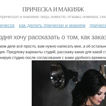
ПРИЧЕСКА И МАКИЯЖ
прическах и макияже лица, новости, отзывы, новинки, сек
ичесок
как делать прически и макияж
причес
одня хочу рассказать о том, как зак
мом деле всё просто, вам нужно написать мне, а об остальн
удия. Предложу варианты студий, расскажу какая для какой 
нирую студию после согласования с вами удобного времен