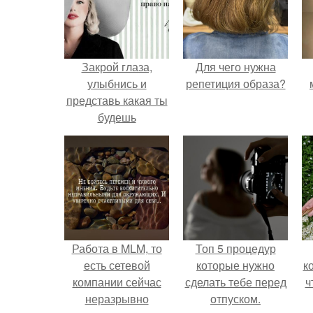
Закрой глаза,
Для чего нужна
улыбнись и
репетиция образа?
представь какая ты
будешь
необыкновенно
прекрасная, если
придешь в Beauty
Salon "Karolina"?
Работа в MLM, то
Топ 5 процедур
есть сетевой
которые нужно
к
компании сейчас
сделать тебе перед
ч
неразрывно
отпуском.