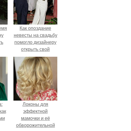
емя
Как опоздание
ну
невесты на свадьбу
ть
помогло дизайнеру
открыть свой
бренд.
а:
Локоны для
как
эффектной
ими
мамочки и её
обворожительной