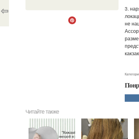
⇦
3. на
локац
не на
Ассор
разме
предс
какза
Категори
Понр
Читайте также