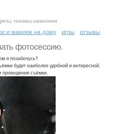
реты, техника нанесения
ки и макияж на дому
игры
отзывы
азать фотосессию.
ом я позабочусь?
съёмки будет наиболее удобной и интересной.
и проведения съёмки.