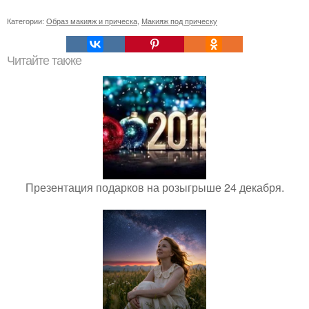
Категории:
Образ макияж и прическа
,
Макияж под прическу
Читайте также
Презентация подарков на розыгрыше 24 декабря.