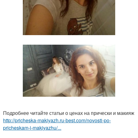
Подробнее читайте статьи о ценах на прически и макияж
http://pricheska-makiyazh.ru-best.com/novosti-po-
pricheskam-i-makiyazhu/...