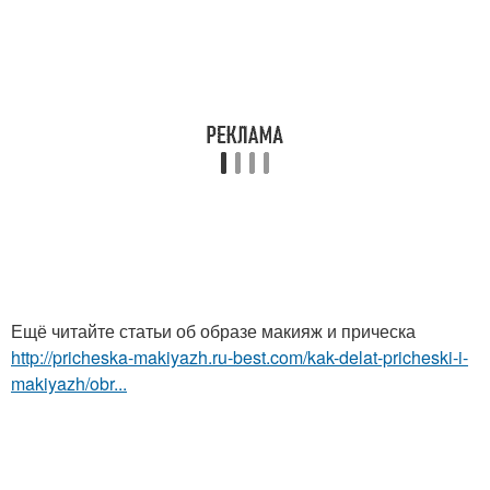
Ещё читайте статьи об образе макияж и прическа
http://pricheska-makiyazh.ru-best.com/kak-delat-pricheski-i-
makiyazh/obr...