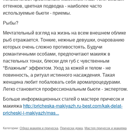
оттенков, цветная подводка - наиболее часто
используемые бьюти - приемы.
Рыбы?
Мечтательный взгляд на жизнь на всем внешнем облике
рыб отражается. Тонкие, нежные девушки, очарованию
которых очень сложно противостоять. Будучи
романтичными особами, предпочитают макияж в
пастельных тонах, блески для губ с чувственным
"Влажным" эффектом. Уход за кожей и телом - не
повинность, а ритуал истинного насаждения. Такая
женщина любит побаловать себя аромапроцедурами.
Легко становится профессиональным бьюти - экспертом.
Больше информационных статей о мастере причесок и
макияжа
http://pricheska-makiyazh.ru-best.com/kak-delat-
pricheski-i-makiyazh/mas...
Категории:
Образ макияж и прическа
,
Прически дома
,
Мастер причесок и макияжа