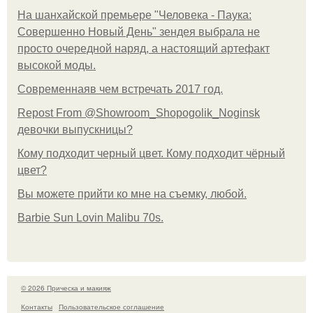
На шанхайской премьере "Человека - Паука:
Совершенно Новый День" зендея выбрала не
просто очередной наряд, а настоящий артефакт
высокой моды.
Современнаяв чем встречать 2017 год.
Repost From @Showroom_Shopogolik_Noginsk
девочки выпускницы?
Кому подходит черный цвет. Кому подходит чёрный
цвет?
Вы можете прийти ко мне на съемку, любой.
Barbie Sun Lovin Malibu 70s.
© 2026 Прическа и макияж
Контакты
Пользовательское соглашение