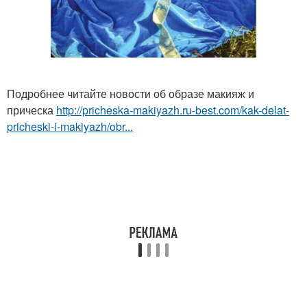
Подробнее читайте новости об образе макияж и
прическа
http://pricheska-makiyazh.ru-best.com/kak-delat-
pricheski-i-makiyazh/obr...