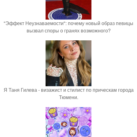
"Эффект Неузнаваемости": почему новый образ певицы
вызвал споры о гранях возможного?
Я Таня Гилева - визажист и стилист по прическам города
Тюмени.