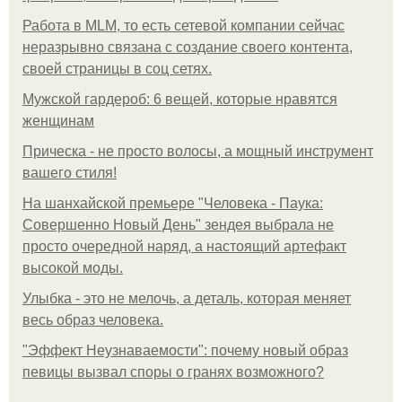
Работа в MLM, то есть сетевой компании сейчас
неразрывно связана с создание своего контента,
своей страницы в соц сетях.
Мужской гардероб: 6 вещей, которые нравятся
женщинам
Прическа - не просто волосы, а мощный инструмент
вашего стиля!
На шанхайской премьере "Человека - Паука:
Совершенно Новый День" зендея выбрала не
просто очередной наряд, а настоящий артефакт
высокой моды.
Улыбка - это не мелочь, а деталь, которая меняет
весь образ человека.
"Эффект Неузнаваемости": почему новый образ
певицы вызвал споры о гранях возможного?