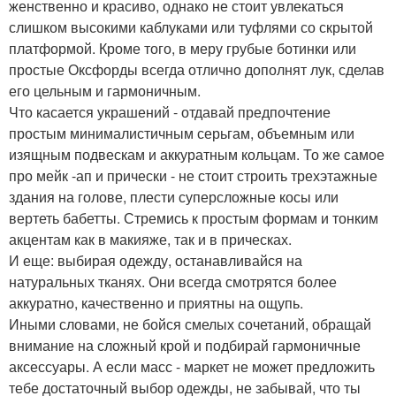
женственно и красиво, однако не стоит увлекаться
слишком высокими каблуками или туфлями со скрытой
платформой. Кроме того, в меру грубые ботинки или
простые Оксфорды всегда отлично дополнят лук, сделав
его цельным и гармоничным.
Что касается украшений - отдавай предпочтение
простым минималистичным серьгам, объемным или
изящным подвескам и аккуратным кольцам. То же самое
про мейк -ап и прически - не стоит строить трехэтажные
здания на голове, плести суперсложные косы или
вертеть бабетты. Стремись к простым формам и тонким
акцентам как в макияже, так и в прическах.
И еще: выбирая одежду, останавливайся на
натуральных тканях. Они всегда смотрятся более
аккуратно, качественно и приятны на ощупь.
Иными словами, не бойся смелых сочетаний, обращай
внимание на сложный крой и подбирай гармоничные
аксессуары. А если масс - маркет не может предложить
тебе достаточный выбор одежды, не забывай, что ты