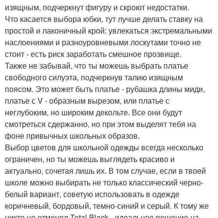
изящным, подчеркнут фигуру и скроют недостатки.
Что касается выбора юбки, тут лучше делать ставку на
простой и лаконичный крой: увлекаться экстремальными
наслоениями и разноуровневыми лоскутами точно не
стоит - есть риск заработать смешное прозвище.
Также не забывай, что ты можешь выбрать платье
свободного силуэта, подчеркнув талию изящным
поясом. Это может быть платье - рубашка длины миди,
платье с V - образным вырезом, или платье с
неглубоким, но широким декольте. Все они будут
смотреться сдержанно, но при этом выделят тебя на
фоне привычных школьных образов.
Выбор цветов для школьной одежды всегда несколько
ограничен, но ты можешь выглядеть красиво и
актуально, сочетая лишь их. В том случае, если в твоей
школе можно выбирать не только классический черно-
белый вариант, советую использовать в одежде
коричневый, бордовый, темно-синий и серый. К тому же
никто не отменял Total Black - идеальное решение на