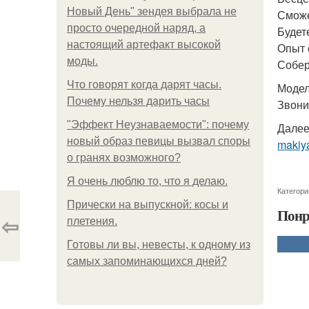
Новый День" зендея выбрала не
Сможе
просто очередной наряд, а
Будет
настоящий артефакт высокой
Опыт 
моды.
Собер
Что говорят когда дарят часы.
Модел
Почему нельзя дарить часы
Звони
"Эффект Неузнаваемости": почему
Далее
новый образ певицы вызвал споры
makiya
о гранях возможного?
Я очень люблю то, что я делаю.
Категори
Прически на выпускной: косы и
Понр
⇦
плетения.
Готовы ли вы, невесты, к одному из
самых запоминающихся дней?