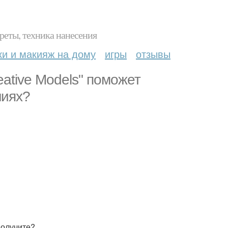
реты, техника нанесения
ки и макияж на дому
игры
отзывы
ative Models" поможет
ниях?
получите?