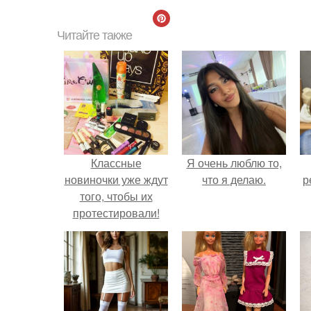
Читайте также
Классные
Я очень люблю то,
новиночки уже ждут
что я делаю.
р
того, чтобы их
протестировали!