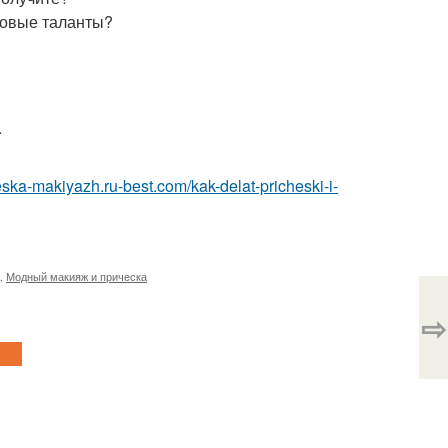
новые таланты?
.
heska-makiyazh.ru-best.com/kak-delat-pricheski-i-
,
Модный макияж и прическа
⇨