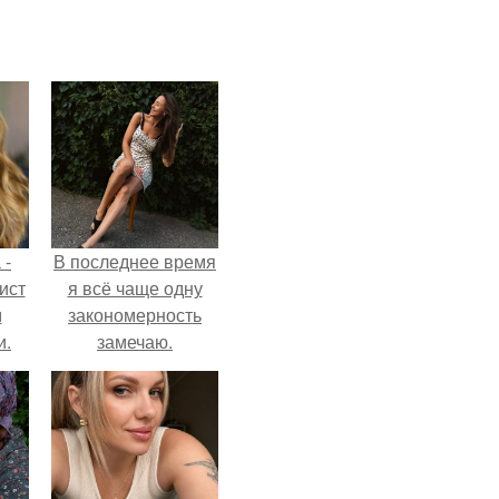
 -
В последнее время
ист
я всё чаще одну
м
закономерность
и.
замечаю.