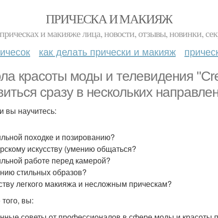
ПРИЧЕСКА И МАКИЯЖ
прическах и макияже лица, новости, отзывы, новинки, сек
ичесок
как делать прически и макияж
причес
ла красоты моды и телевидения "Cre
виться сразу в нескольких направле
и вы научитесь:
льной походке и позированию?
рскому искусству (умению общаться?
льной работе перед камерой?
нию стильных образов?
ству легкого макияжа и несложным прическам?
того, вы:
нные советы от профессионалов в сфере моды и красоты 