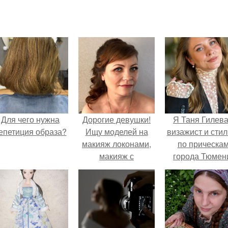
Для чего нужна
Дорогие девушки!
Я Таня Гилева
епетиция образа?
Ищу моделей на
визажист и стил
макияж локонами,
по прическа
макияж с
города Тюмен
причёской, а также
на коррекцию
бровей и
окрашивание хной.