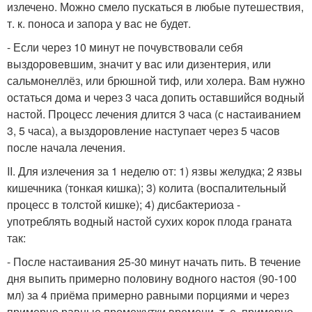
излечено. Можно смело пускаться в любые путешествия,
т. к. поноса и запора у вас не будет.
- Если через 10 минут не почувствовали себя
выздоровевшим, значит у вас или дизентерия, или
сальмонеллёз, или брюшной тиф, или холера. Вам нужно
остаться дома и через 3 часа допить оставшийся водный
настой. Процесс лечения длится 3 часа (с настаиванием
3, 5 часа), а выздоровление наступает через 5 часов
после начала лечения.
II. Для излечения за 1 неделю от: 1) язвы желудка; 2 язвы
кишечника (тонкая кишка); 3) колита (воспалительный
процесс в толстой кишке); 4) дисбактериоза -
употреблять водный настой сухих корок плода граната
так:
- После настаивания 25-30 минут начать пить. В течение
дня выпить примерно половину водного настоя (90-100
мл) за 4 приёма примерно равными порциями и через
примерно равные промежутки времени, т. е. примерно