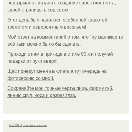
неразрывно связана с создание своего контента,
своей страницы в соц сетях.
Этот день был наполнен особенной красотой,
трепетом и невероятным весельем!
Мой ответ на комментарий о том, что "ну маникюр то
всё таки можно было бы сделать.
Приходи к нам в прикиде в стиле 90 х и получай
подарки от руки вверх!
Щас приедут меня выкупать а тут очередь на
фотосессию со мной.
Сохраняйте мои точные черты лица, форму губ,
линию скул, носа и разрез глаз.
© 2026 Прическа и макияж